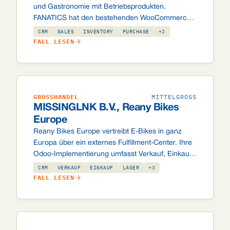
und Gastronomie mit Betriebsprodukten.
FANATICS hat den bestehenden WooCommerce-
Webshop und das Twinfield-Buchhaltungssystem
CRM
SALES
INVENTORY
PURCHASE
+2
mit Odoo verbunden – ein operativer Kern, ohne
FALL LESEN
bewährte Tools zu ersetzen.
GROSSHANDEL
MITTELGROSS
MISSINGLNK B.V., Reany Bikes
Europe
Reany Bikes Europe vertreibt E-Bikes in ganz
Europa über ein externes Fulfillment-Center. Ihre
Odoo-Implementierung umfasst Verkauf, Einkauf,
Lager, eCommerce, Buchhaltung und Helpdesk:
CRM
VERKAUF
EINKAUF
LAGER
+3
mit EDI-Anbindung an JCL Logistics, DHL-
FALL LESEN
Integration, Showroom-Modus, Batterie-
Konformität und B2B-Rechnungskauf.