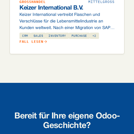
GROSSHANDEL
MITTELGROSS
Keizer International B.V.
Keizer International vertreibt Flaschen und
Verschlüsse für die Lebensmittelindustrie an
Kunden weltweit. Nach einer Migration von SAP
Business One implementierten sie Odoo als
CRM
SALES
INVENTORY
PURCHASE
+2
zentrale Plattform: einschließlich
FALL LESEN
maßgeschneiderter Module für historische Preise,
RMA, komplexe Spediteurrouten und
Genehmigungsworkflows.
Bereit für Ihre eigene Odoo-
Geschichte?