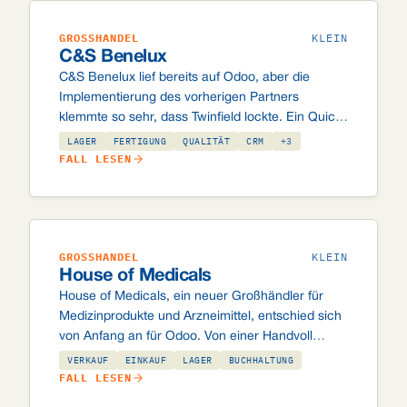
GROSSHANDEL
KLEIN
C&S Benelux
C&S Benelux lief bereits auf Odoo, aber die
Implementierung des vorherigen Partners
klemmte so sehr, dass Twinfield lockte. Ein Quick
Scan, eine Buchhaltungssanierung und ein klarer
LAGER
FERTIGUNG
QUALITÄT
CRM
+3
Upgradepfad später steht ein System, das stimmt.
FALL LESEN
GROSSHANDEL
KLEIN
House of Medicals
House of Medicals, ein neuer Großhändler für
Medizinprodukte und Arzneimittel, entschied sich
von Anfang an für Odoo. Von einer Handvoll
Nutzern, mit Raum, auf fünfzehn zu wachsen.
VERKAUF
EINKAUF
LAGER
BUCHHALTUNG
FALL LESEN