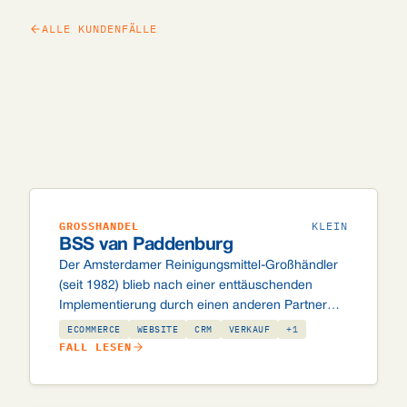
ALLE KUNDENFÄLLE
GROSSHANDEL
KLEIN
BSS van Paddenburg
Der Amsterdamer Reinigungsmittel-Großhändler
(seit 1982) blieb nach einer enttäuschenden
Implementierung durch einen anderen Partner
auf Odoo. Wir übernahmen die Umgebung,
ECOMMERCE
WEBSITE
CRM
VERKAUF
+1
räumten auf und brachten den Webshop live.
FALL LESEN