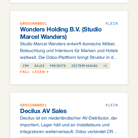
GROSSHANDEL
KLEIN
Wonders Holding B.V. (Studio
Marcel Wanders)
Studio Marcel Wanders entwirft ikonische Möbel,
Beleuchtung und Interieurs für Marken und Hotels
weltweit. Die Odoo-Plattform bringt Struktur in die
Projekt-, Vertriebs- und Finanzverwaltung, die zu
CRM
SALES
PROJEKTE
ZEITERFASSUNG
+2
dieser internationalen Reichweite passt.
FALL LESEN
GROSSHANDEL
KLEIN
Decilux AV Sales
Decilux ist ein niederländischer AV-Distributor, der
importiert, Lager hält und an Installateure und
Integratoren weiterverkauft. Odoo verbindet CRM,