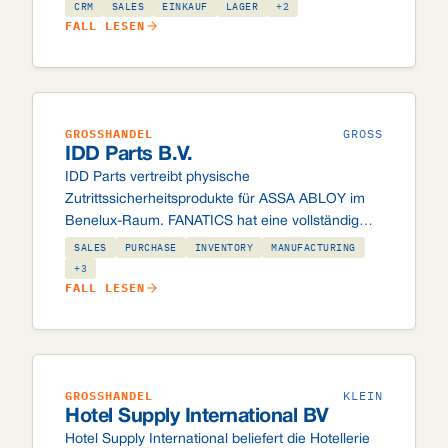
Vertrieb, Lager, Einkauf und Buchhaltung, sodass
CRM
SALES
EINKAUF
LAGER
+2
das Team aus einem einzigen System arbeitet.
FALL LESEN
GROSSHANDEL
GROSS
IDD Parts B.V.
IDD Parts vertreibt physische
Zutrittssicherheitsprodukte für ASSA ABLOY im
Benelux-Raum. FANATICS hat eine vollständig
integrierte Odoo-Umgebung mit konfigurierbarem
SALES
PURCHASE
INVENTORY
MANUFACTURING
B2B-Webshop und automatischer
+3
FALL LESEN
Konsolidierungsanbindung an Onestream
umgesetzt.
GROSSHANDEL
KLEIN
Hotel Supply International BV
Hotel Supply International beliefert die Hotellerie