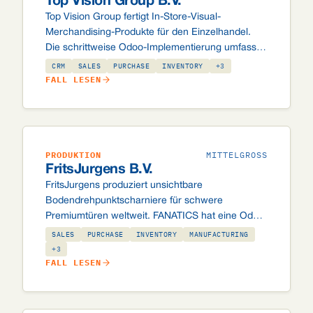
Top Vision Group B.V.
Top Vision Group fertigt In-Store-Visual-
Merchandising-Produkte für den Einzelhandel.
Die schrittweise Odoo-Implementierung umfasst
Vertrieb, Einkauf, Lager, Fertigung und ein
CRM
SALES
PURCHASE
INVENTORY
+3
umfangreiches maßgeschneidertes Labelsystem
FALL LESEN
mit ZPL- und PDF-Labels, UPS-Anbindung und
automatischer Fertigungsauftragsplanung.
PRODUKTION
MITTELGROSS
FritsJurgens B.V.
FritsJurgens produziert unsichtbare
Bodendrehpunktscharniere für schwere
Premiumtüren weltweit. FANATICS hat eine Odoo-
Umgebung aufgebaut, die Produktion,
SALES
PURCHASE
INVENTORY
MANUFACTURING
Händlerbestellungen, automatische Kreditprüfung
+3
FALL LESEN
über Atradius und einen B2B-Webshop auf einer
einzigen integrierten Plattform verbindet.