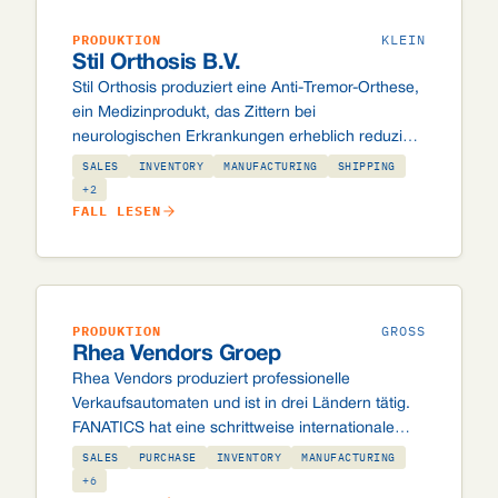
PRODUKTION
KLEIN
Stil Orthosis B.V.
Stil Orthosis produziert eine Anti-Tremor-Orthese,
ein Medizinprodukt, das Zittern bei
neurologischen Erkrankungen erheblich reduziert.
In der Medizinprodukte-Fertigung ist
SALES
INVENTORY
MANUFACTURING
SHIPPING
Rückverfolgbarkeit keine Wunschanforderung,
+2
FALL LESEN
sondern Pflicht. Odoo mit dem
Qualitätsmanagement-Modul liefert Stil die
Komponenten-Traceability und
Qualitätssicherung, die ihre Branche verlangt.
PRODUKTION
GROSS
Rhea Vendors Groep
Rhea Vendors produziert professionelle
Verkaufsautomaten und ist in drei Ländern tätig.
FANATICS hat eine schrittweise internationale
Odoo-Implementierung umgesetzt – für die
SALES
PURCHASE
INVENTORY
MANUFACTURING
Niederlande, Österreich und Deutschland, jeweils
+6