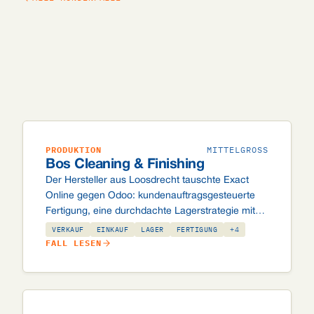
PRODUKTION
MITTELGROSS
Bos Cleaning & Finishing
Der Hersteller aus Loosdrecht tauschte Exact
Online gegen Odoo: kundenauftragsgesteuerte
Fertigung, eine durchdachte Lagerstrategie mit
Pickplätzen und Arbeitsauftragsplanung über
VERKAUF
EINKAUF
LAGER
FERTIGUNG
+4
vPlan.
FALL LESEN