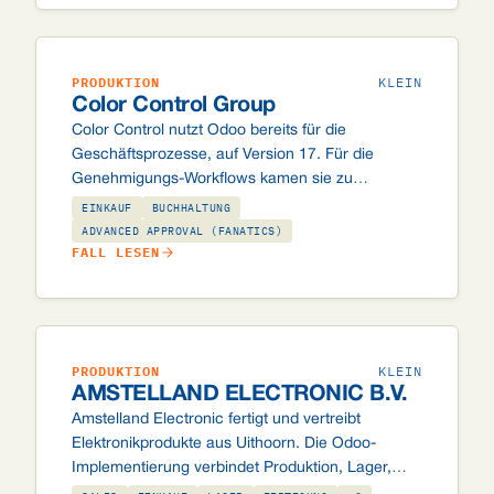
PRODUKTION
KLEIN
Color Control Group
Color Control nutzt Odoo bereits für die
Geschäftsprozesse, auf Version 17. Für die
Genehmigungs-Workflows kamen sie zu
FANATICS speziell wegen unseres Advanced
EINKAUF
BUCHHALTUNG
Approval Moduls. Wir haben es auf v19 entwickelt
ADVANCED APPROVAL (FANATICS)
FALL LESEN
und in ihre v17-Umgebung zurückportiert.
PRODUKTION
KLEIN
AMSTELLAND ELECTRONIC B.V.
Amstelland Electronic fertigt und vertreibt
Elektronikprodukte aus Uithoorn. Die Odoo-
Implementierung verbindet Produktion, Lager,
Vertrieb und Buchhaltung in einer Datenbank,