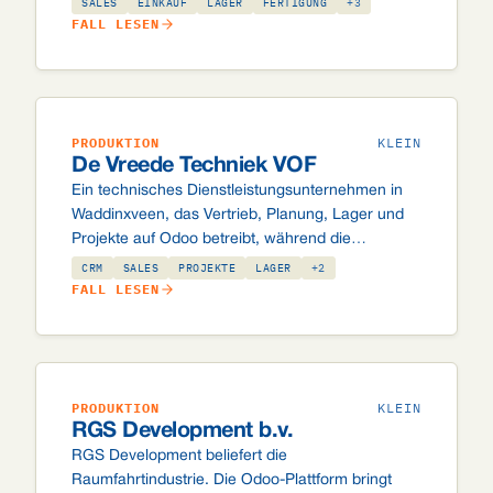
SALES
EINKAUF
LAGER
FERTIGUNG
+3
sodass ein Auftrag vom Eingang bis zur
FALL LESEN
Rechnung im selben System lebt.
PRODUKTION
KLEIN
De Vreede Techniek VOF
Ein technisches Dienstleistungsunternehmen in
Waddinxveen, das Vertrieb, Planung, Lager und
Projekte auf Odoo betreibt, während die
Buchhaltung in Twinfield bleibt. Die Integration
CRM
SALES
PROJEKTE
LAGER
+2
leitet Rechnungen automatisch weiter, ohne
FALL LESEN
doppelte Eingabe.
PRODUKTION
KLEIN
RGS Development b.v.
RGS Development beliefert die
Raumfahrtindustrie. Die Odoo-Plattform bringt