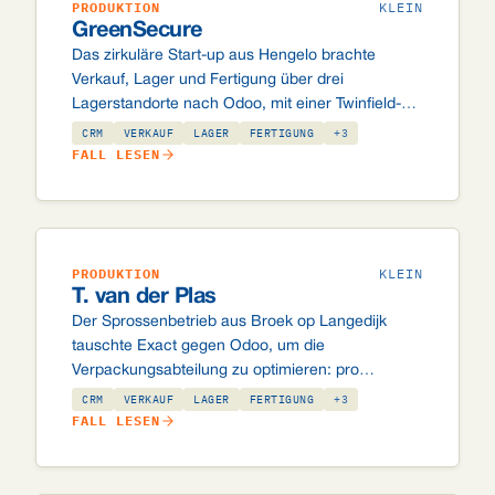
PRODUKTION
KLEIN
GreenSecure
Das zirkuläre Start-up aus Hengelo brachte
Verkauf, Lager und Fertigung über drei
Lagerstandorte nach Odoo, mit einer Twinfield-
Anbindung für die Buchhaltung und Barcodes auf
CRM
VERKAUF
LAGER
FERTIGUNG
+3
der Fläche.
FALL LESEN
PRODUKTION
KLEIN
T. van der Plas
Der Sprossenbetrieb aus Broek op Langedijk
tauschte Exact gegen Odoo, um die
Verpackungsabteilung zu optimieren: pro
Auftragszeile automatisch ein Fertigungsauftrag,
CRM
VERKAUF
LAGER
FERTIGUNG
+3
EDI mit Händlern und Pfandverpackung, die
FALL LESEN
stimmt.