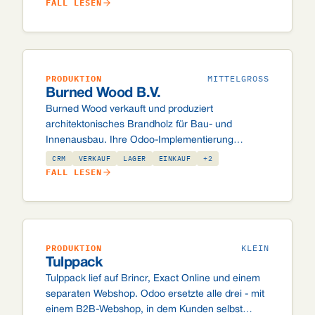
FALL LESEN
mit länderspezifischen steuerlichen
Anforderungen und eigenen Integrationen.
PRODUKTION
MITTELGROSS
Burned Wood B.V.
Burned Wood verkauft und produziert
architektonisches Brandholz für Bau- und
Innenausbau. Ihre Odoo-Implementierung
umfasst CRM, Verkauf, Einkauf, Lager und
CRM
VERKAUF
LAGER
EINKAUF
+2
Buchhaltung, mit maßgeschneiderter Entwicklung
FALL LESEN
für Variantenpreise, Preis pro m², mehrsprachige
Angebote und Web-Formular-Integration.
PRODUKTION
KLEIN
Tulppack
Tulppack lief auf Brincr, Exact Online und einem
separaten Webshop. Odoo ersetzte alle drei - mit
einem B2B-Webshop, in dem Kunden selbst