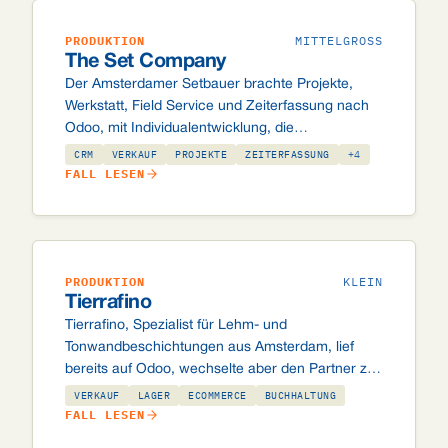
PRODUKTION
MITTELGROSS
The Set Company
Der Amsterdamer Setbauer brachte Projekte,
Werkstatt, Field Service und Zeiterfassung nach
Odoo, mit Individualentwicklung, die
Materialbudget und Verbrauch pro Projektaufgabe
CRM
VERKAUF
PROJEKTE
ZEITERFASSUNG
+4
überwacht.
FALL LESEN
PRODUKTION
KLEIN
Tierrafino
Tierrafino, Spezialist für Lehm- und
Tonwandbeschichtungen aus Amsterdam, lief
bereits auf Odoo, wechselte aber den Partner zu
Radical Fanatics. Der Wechsel erfolgte ohne
VERKAUF
LAGER
ECOMMERCE
BUCHHALTUNG
Verlust von Daten, Lizenzen oder Anpassungen.
FALL LESEN