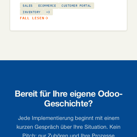
bestellen (pro Meter oder pro Teebeutel, bedruckt
SALES
ECOMMERCE
CUSTOMER PORTAL
mit eigenem Logo) und einem Bestand, der trotz
INVENTORY
+3
FALL LESEN
kniffliger Maßeinheiten stimmt.
Bereit für Ihre eigene Odoo-
Geschichte?
Jede Implementierung beginnt mit einem
kurzen Gespräch über Ihre Situation. Kein
Pitch: nur Zuhören und Ihre Prozesse