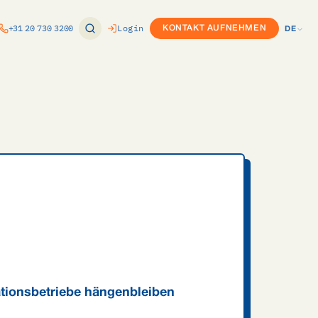
+31 20 730 3200
Login
KONTAKT AUFNEHMEN
DE
EN
ung
Produktkonfigurator (CPQ)
NL
nomie
or
Custom Development
DE
ft Dynamics
Twinfield-Integration
e
ure
Exact-Integration
k
ce
m
vPlan-Integration
Internationaler Rollout
s
ovals
ationsbetriebe hängenbleiben