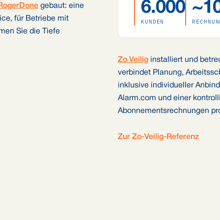
6.000
~10
RogerDone
gebaut: eine
ce, für Betriebe mit
KUNDEN
RECHNUN
en Sie die Tiefe
Zo Veilig
installiert und bet
verbindet Planung, Arbeitss
inklusive individueller Anbin
Alarm.com und einer kontrol
Abonnementsrechnungen pr
Zur Zo-Veilig-Referenz