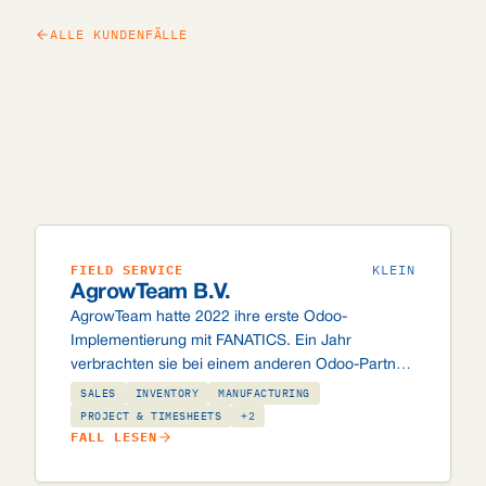
ALLE KUNDENFÄLLE
FIELD SERVICE
KLEIN
AgrowTeam B.V.
AgrowTeam hatte 2022 ihre erste Odoo-
Implementierung mit FANATICS. Ein Jahr
verbrachten sie bei einem anderen Odoo-Partner.
2025 kehrten sie zurück. Ein ehrlicher Bericht
SALES
INVENTORY
MANUFACTURING
darüber, was eine gute Odoo-Partnerschaft in
PROJECT & TIMESHEETS
+2
FALL LESEN
einer Spezialbranche ausmacht.