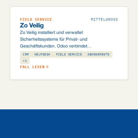
FIELD SERVICE
MITTELGROSS
Zo Veilig
Zo Veilig installiert und verwaltet
Sicherheitssysteme für Privat- und
Geschäftskunden. Odoo verbindet
Einsatzplanung, Arbeitsaufträge,
CRM
HELPDESK
FIELD SERVICE
ABONNEMENTS
Vertragsverwaltung und Rechnungsstellung,
+2
FALL LESEN
einschließlich maßgeschneiderter Integrationen
mit den Leitstellen von Securitas und Alarm.com
sowie einer automatisierten
Sammelrechnungsstellung von ~10.000
Abonnementsrechnungen pro Monat.