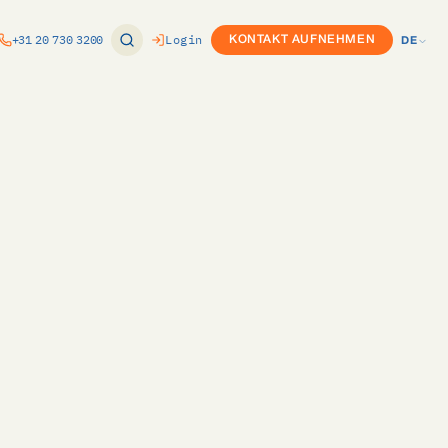
+31 20 730 3200
Login
KONTAKT AUFNEHMEN
DE
EN
ung
Produktkonfigurator (CPQ)
NL
nomie
or
Custom Development
DE
ft Dynamics
Twinfield-Integration
e
ure
Exact-Integration
k
ce
m
vPlan-Integration
Internationaler Rollout
s
ovals