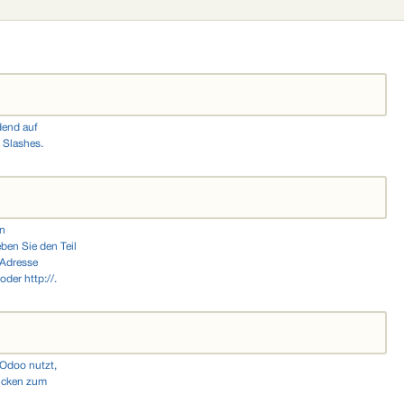
dend auf
 Slashes.
en
ben Sie den Teil
 Adresse
der http://.
 Odoo nutzt,
licken zum