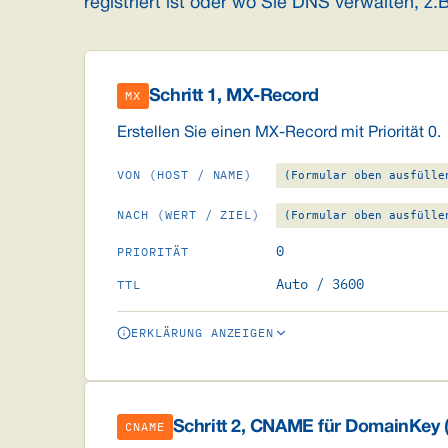
registriert ist oder wo Sie DNS verwalten, z.
Schritt 1, MX-Record
MX
Erstellen Sie einen MX-Record mit Priorität 0.
VON (HOST / NAME)
(Formular oben ausfülle
NACH (WERT / ZIEL)
(Formular oben ausfülle
0
PRIORITÄT
Auto / 3600
TTL
ERKLÄRUNG ANZEIGEN
Schritt 2, CNAME für DomainKey 
CNAME