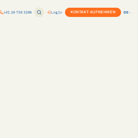
+31 20 730 3200
Login
KONTAKT AUFNEHMEN
DE
EN
ung
Produktkonfigurator (CPQ)
NL
nomie
or
Custom Development
DE
ft Dynamics
Twinfield-Integration
e
ure
Exact-Integration
k
ce
m
vPlan-Integration
Internationaler Rollout
s
ovals