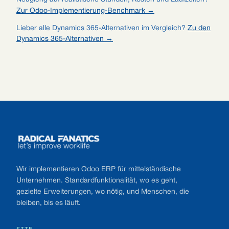
Zur Odoo-Implementierung-Benchmark →
Lieber alle Dynamics 365-Alternativen im Vergleich?
Zu den
Dynamics 365-Alternativen →
Footer
Wir implementieren Odoo ERP für mittelständische
Unternehmen. Standardfunktionalität, wo es geht,
gezielte Erweiterungen, wo nötig, und Menschen, die
bleiben, bis es läuft.
SITE