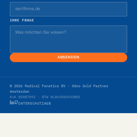
IHRE FRAGE
ABSENDEN
© 2026 Radical Fanatics BV · Odoo Gold Partner
Amsterdam
KvK 85087092 · BTW NL863503433B01
DATENSCHUTZ
AGB