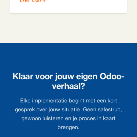
lopende aanvragen niet verloren gaan tussen
LEES CASE
mailtjes en spreadsheets.
Klaar voor jouw eigen Odoo-
verhaal?
Elke implementatie begint met een kort
gesprek over jouw situatie. Geen salestruc,
gewoon luisteren en je proces in kaart
brengen.