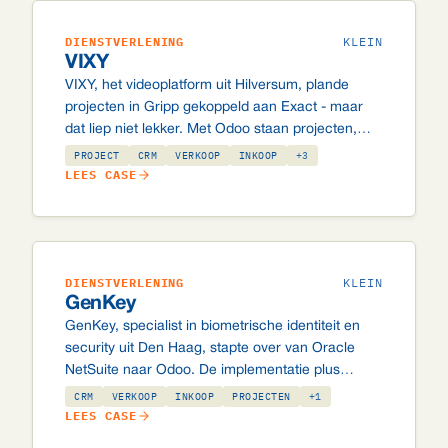
DIENSTVERLENING
KLEIN
VIXY
VIXY, het videoplatform uit Hilversum, plande
projecten in Gripp gekoppeld aan Exact - maar
dat liep niet lekker. Met Odoo staan projecten,
CRM, urenplanning en administratie nu op één
PROJECT
CRM
VERKOOP
INKOOP
+3
systeem.
LEES CASE
DIENSTVERLENING
KLEIN
GenKey
GenKey, specialist in biometrische identiteit en
security uit Den Haag, stapte over van Oracle
NetSuite naar Odoo. De implementatie plus
licentie in het eerste jaar bleef onder wat ze
CRM
VERKOOP
INKOOP
PROJECTEN
+1
voorheen per jaar aan NetSuite betaalden.
LEES CASE