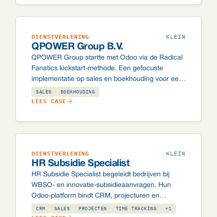
DIENSTVERLENING
KLEIN
QPOWER Group B.V.
QPOWER Group startte met Odoo via de Radical
Fanatics kickstart-methode. Een gefocuste
implementatie op sales en boekhouding voor een
klein team, met ruimte om later modules toe te
SALES
BOEKHOUDING
voegen wanneer de organisatie groeit.
LEES CASE
DIENSTVERLENING
KLEIN
HR Subsidie Specialist
HR Subsidie Specialist begeleidt bedrijven bij
WBSO- en innovatie-subsidieaanvragen. Hun
Odoo-platform bindt CRM, projecturen en
facturatie aan elkaar, zodat declarabele uren en
CRM
SALES
PROJECTEN
TIME TRACKING
+1