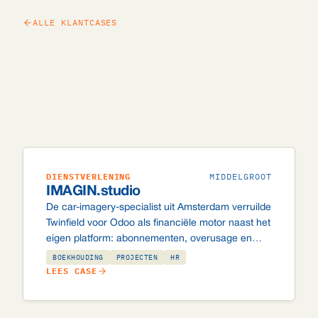
ALLE KLANTCASES
DIENSTVERLENING
MIDDELGROOT
IMAGIN.studio
De car-imagery-specialist uit Amsterdam verruilde
Twinfield voor Odoo als financiële motor naast het
eigen platform: abonnementen, overusage en
automatische creditcard-incasso via Stripe.
BOEKHOUDING
PROJECTEN
HR
LEES CASE