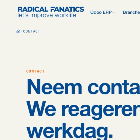
Odoo ERP
Branche
Wat is Odoo?
CONTACT
Nieuw met Odoo? Begin b
Development Estimator
Contact
Wat wij anders 
Alle 
Mail DNS-configurator
Support
Odoo vergelijken
Onderzoek: 2.50
Odoo vs AFAS, SAP, Exa
meer.
Kennisbank
Bedrijfspresenta
Ons offerteproc
Gratis Quickscan
CONTACT
15 vragen, persoonlijk E
Odoo Consultan
Neem conta
Vacatures
Blog
We reageren
werkdag.