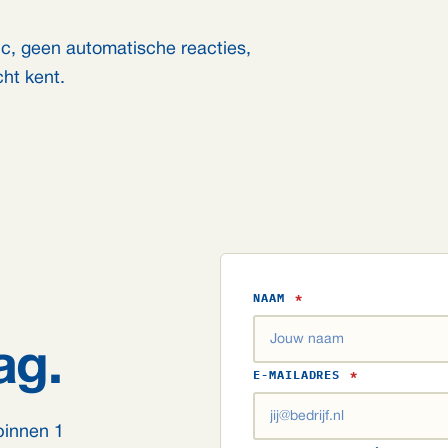
ruc, geen automatische reacties,
ht kent.
NAAM
*
ag.
E-MAILADRES
*
 binnen 1