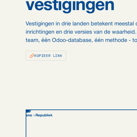
vestigingen
Vestigingen in drie landen betekent meestal dr
inrichtingen en drie versies van de waarheid
team, één Odoo-database, één methode - tot
KOPIEER LINK
Centraal-Afrikaanse Republiek
Verenigd Koninkrijk
Verenigde Staten
Dubai (VAE)
Zuid-Afrika
Oostenrijk
Duitsland
Australië
Bonaire
Ghana
China
Italië
Nederland