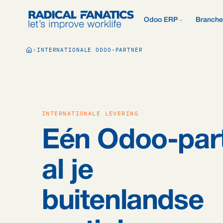
Odoo ERP
Branche
Wat is Odoo?
INTERNATIONALE ODOO-PARTNER
Nieuw met Odoo? Begin b
Development Estimator
Contact
Wat wij anders 
Alle 
Mail DNS-configurator
Support
Odoo vergelijken
Onderzoek: 2.50
Odoo vs AFAS, SAP, Exa
meer.
Kennisbank
Bedrijfspresenta
Ons offerteproc
Gratis Quickscan
INTERNATIONALE LEVERING
15 vragen, persoonlijk E
Odoo Consultan
Eén Odoo-part
Vacatures
Blog
al je
buitenlandse