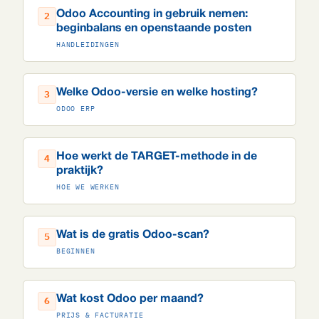
Odoo Accounting in gebruik nemen:
2
beginbalans en openstaande posten
HANDLEIDINGEN
Welke Odoo-versie en welke hosting?
3
ODOO ERP
Hoe werkt de TARGET-methode in de
4
praktijk?
HOE WE WERKEN
Wat is de gratis Odoo-scan?
5
BEGINNEN
Wat kost Odoo per maand?
6
PRIJS & FACTURATIE