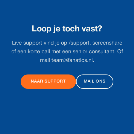
Loop je toch vast?
Live support vind je op /support, screenshare
of een korte call met een senior consultant. Of
mail
team@fanatics.nl
.
NAAR SUPPORT
MAIL ONS
Footer