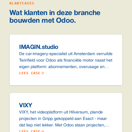
KLANTCASES
Wat klanten in deze branche
bouwden met Odoo.
IMAGIN.studio
De car-imagery-specialist uit Amsterdam verruilde
Twinfield voor Odoo als financiële motor naast het
eigen platform: abonnementen, overusage en
LEES CASE
automatische creditcard-incasso via Stripe.
VIXY
VIXY, het videoplatform uit Hilversum, plande
projecten in Gripp gekoppeld aan Exact - maar
dat liep niet lekker. Met Odoo staan projecten,
LEES CASE
CRM, urenplanning en administratie nu op één