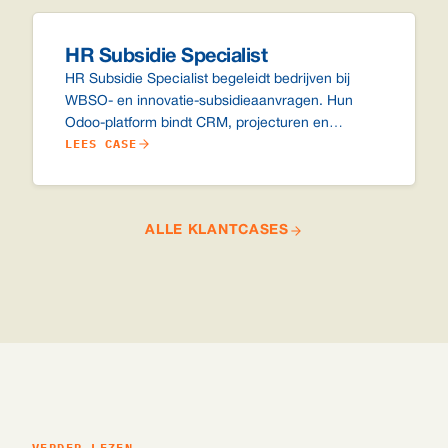
HR Subsidie Specialist
HR Subsidie Specialist begeleidt bedrijven bij
WBSO- en innovatie-subsidieaanvragen. Hun
Odoo-platform bindt CRM, projecturen en
LEES CASE
facturatie aan elkaar, zodat declarabele uren en
lopende aanvragen niet verloren gaan tussen
mailtjes en spreadsheets.
ALLE KLANTCASES
VERDER LEZEN