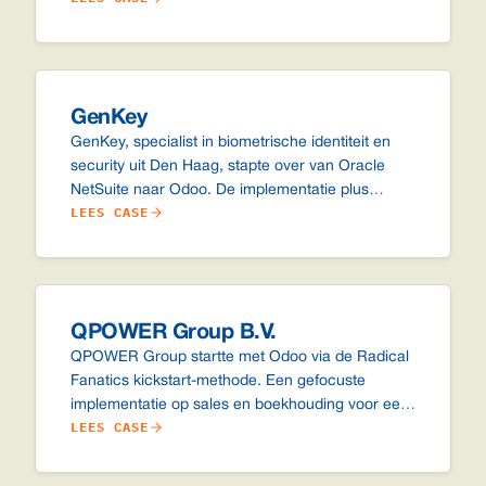
systeem.
GenKey
GenKey, specialist in biometrische identiteit en
security uit Den Haag, stapte over van Oracle
NetSuite naar Odoo. De implementatie plus
LEES CASE
licentie in het eerste jaar bleef onder wat ze
voorheen per jaar aan NetSuite betaalden.
QPOWER Group B.V.
QPOWER Group startte met Odoo via de Radical
Fanatics kickstart-methode. Een gefocuste
implementatie op sales en boekhouding voor een
LEES CASE
klein team, met ruimte om later modules toe te
voegen wanneer de organisatie groeit.