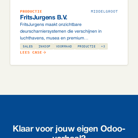
PRODUCTIE
MIDDELGROOT
FritsJurgens B.V.
FritsJurgens maakt onzichtbare
deurscharniersystemen die verschijnen in
luchthavens, musea en premium
kantoorgebouwen wereldwijd. Hun Odoo-
SALES
INKOOP
VOORRAAD
PRODUCTIE
+3
implementatie verbindt productie, magazijn,
LEES CASE
eCommerce en kredietbeheer in één systeem,
inclusief automatische Atradius kredietlimietcheck
per dealer.
Klaar voor jouw eigen Odoo-