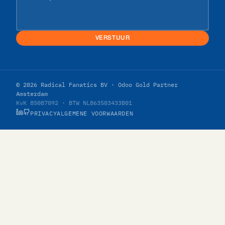
VERSTUUR
© 2026 Radical Fanatics BV · Odoo Gold Partner
Amsterdam
KvK 85087092 · BTW NL863503433B01
PRIVACY
ALGEMENE VOORWAARDEN