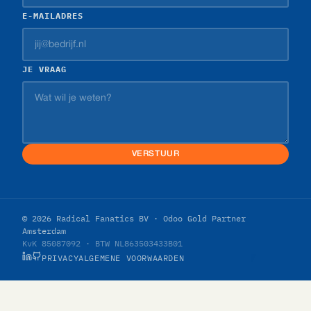
E-MAILADRES
JE VRAAG
VERSTUUR
© 2026 Radical Fanatics BV · Odoo Gold Partner
Amsterdam
KvK 85087092 · BTW NL863503433B01
PRIVACY
ALGEMENE VOORWAARDEN