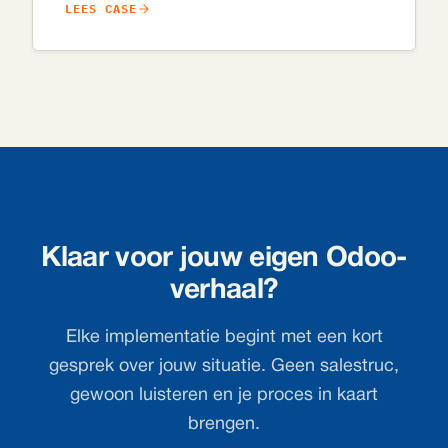
uitgebreid maatwerk labelsysteem met ZPL- en
LEES CASE
PDF-labels, UPS-koppeling en automatische MO-
planning.
Klaar voor jouw eigen Odoo-
verhaal?
Elke implementatie begint met een kort
gesprek over jouw situatie. Geen salestruc,
gewoon luisteren en je proces in kaart
brengen.