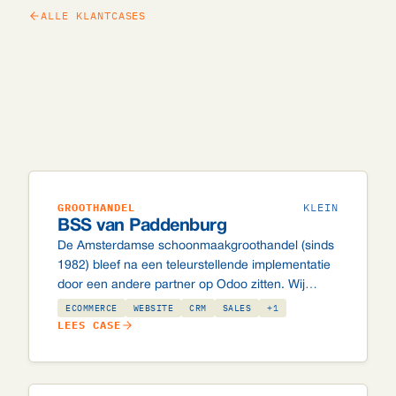
ALLE KLANTCASES
GROOTHANDEL
KLEIN
BSS van Paddenburg
De Amsterdamse schoonmaakgroothandel (sinds
1982) bleef na een teleurstellende implementatie
door een andere partner op Odoo zitten. Wij
namen de omgeving over, ruimden op en zetten
ECOMMERCE
WEBSITE
CRM
SALES
+1
de webshop live.
LEES CASE