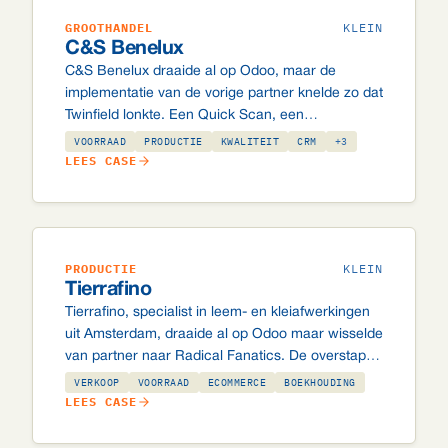
GROOTHANDEL
KLEIN
C&S Benelux
C&S Benelux draaide al op Odoo, maar de
implementatie van de vorige partner knelde zo dat
Twinfield lonkte. Een Quick Scan, een
accounting-sanering en een strak upgradepad
VOORRAAD
PRODUCTIE
KWALITEIT
CRM
+3
later staat er een systeem dat wél klopt.
LEES CASE
PRODUCTIE
KLEIN
Tierrafino
Tierrafino, specialist in leem- en kleiafwerkingen
uit Amsterdam, draaide al op Odoo maar wisselde
van partner naar Radical Fanatics. De overstap
verliep zonder verlies van data, licenties of
VERKOOP
VOORRAAD
ECOMMERCE
BOEKHOUDING
maatwerk.
LEES CASE