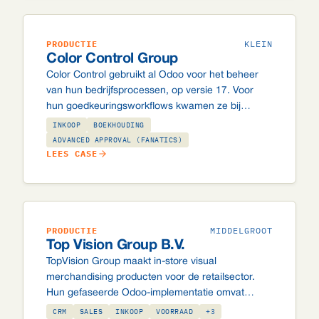
PRODUCTIE
KLEIN
Color Control Group
Color Control gebruikt al Odoo voor het beheer
van hun bedrijfsprocessen, op versie 17. Voor
hun goedkeuringsworkflows kwamen ze bij
FANATICS specifiek voor onze Advanced
INKOOP
BOEKHOUDING
Approval module. Wij hebben hem ontwikkeld op
ADVANCED APPROVAL (FANATICS)
LEES CASE
v19 en backportten hem naar hun v17-omgeving.
PRODUCTIE
MIDDELGROOT
Top Vision Group B.V.
TopVision Group maakt in-store visual
merchandising producten voor de retailsector.
Hun gefaseerde Odoo-implementatie omvat
verkoop, inkoop, magazijn, productie en een
CRM
SALES
INKOOP
VOORRAAD
+3