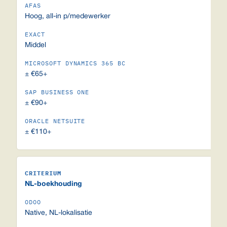
Hoog, all-in p/medewerker
Middel
± €65+
± €90+
± €110+
NL-boekhouding
Native, NL-lokalisatie