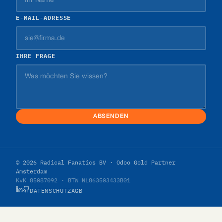
E-MAIL-ADRESSE
IHRE FRAGE
ABSENDEN
© 2026 Radical Fanatics BV · Odoo Gold Partner
Amsterdam
KvK 85087092 · BTW NL863503433B01
DATENSCHUTZ
AGB