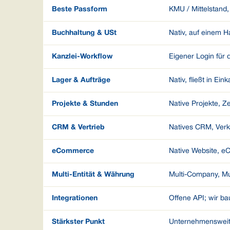
Beste Passform
KMU / Mittelstand,
Buchhaltung & USt
Nativ, auf einem 
Kanzlei-Workflow
Eigener Login für d
Lager & Aufträge
Nativ, fließt in Ei
Projekte & Stunden
Native Projekte, Ze
CRM & Vertrieb
Natives CRM, Verk
eCommerce
Native Website, e
Multi-Entität & Währung
Multi-Company, Mul
Integrationen
Offene API; wir ba
Stärkster Punkt
Unternehmensweit