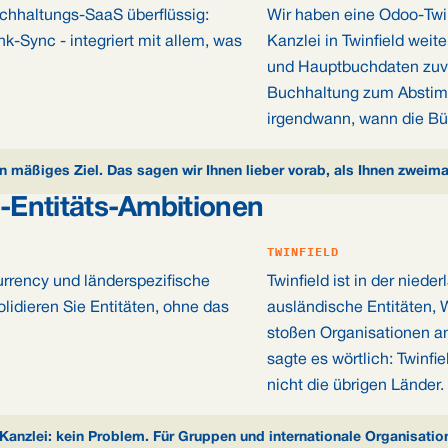
hhaltungs-SaaS überflüssig:
Wir haben eine Odoo-Twin
-Sync - integriert mit allem, was
Kanzlei in Twinfield weit
und Hauptbuchdaten zuver
Buchhaltung zum Abstim
irgendwann, wann die B
in mäßiges Ziel. Das sagen wir Ihnen lieber vorab, als Ihnen zweim
i-Entitäts-Ambitionen
TWINFIELD
rrency und länderspezifische
Twinfield ist in der nied
olidieren Sie Entitäten, ohne das
ausländische Entitäten,
stoßen Organisationen a
sagte es wörtlich: Twinfi
nicht die übrigen Länder.
 Kanzlei: kein Problem. Für Gruppen und internationale Organisation