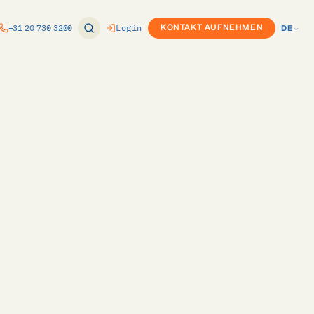
+31 20 730 3200
Login
KONTAKT AUFNEHMEN
DE
EN
ung
Produktkonfigurator (CPQ)
NL
nomie
or
Custom Development
DE
ft Dynamics
Twinfield-Integration
e
ure
Exact-Integration
k
ce
m
vPlan-Integration
Internationaler Rollout
s
ovals