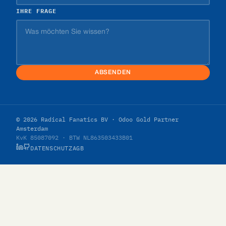
IHRE FRAGE
ABSENDEN
© 2026 Radical Fanatics BV · Odoo Gold Partner
Amsterdam
KvK 85087092 · BTW NL863503433B01
DATENSCHUTZ
AGB