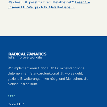
Welches ERP passt zu Ihrem Metallbetrieb?
Lesen Sie
unseren ERP-Vergleich für Metallbetriebe →
Footer
Wir implementieren Odoo ERP für mittelständische
Unternehmen. Standardfunktionalität, wo es geht,
gezielte Erweiterungen, wo nötig, und Menschen, die
bleiben, bis es läuft.
SITE
Odoo ERP