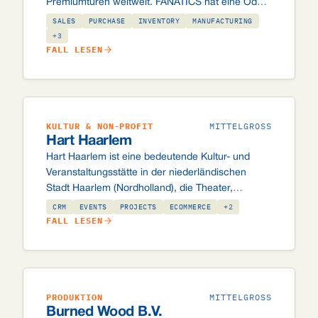
Premiumtüren weltweit. FANATICS hat eine Odoo-
Umgebung aufgebaut, die Produktion,
SALES
PURCHASE
INVENTORY
MANUFACTURING
Händlerbestellungen, automatische Kreditprüfung
+3
FALL LESEN
über Atradius und einen B2B-Webshop auf einer
einzigen integrierten Plattform verbindet.
KULTUR & NON-PROFIT
MITTELGROSS
Hart Haarlem
Hart Haarlem ist eine bedeutende Kultur- und
Veranstaltungsstätte in der niederländischen
Stadt Haarlem (Nordholland), die Theater,
Eventflächen und Mieträume betreibt. FANATICS
CRM
EVENTS
PROJECTS
ECOMMERCE
+2
hat eine einheitliche Odoo-Plattform entwickelt,
FALL LESEN
die alle Einnahmequellen abdeckt – von
Ticketverkäufen und Raumvermietung bis hin zu
geförderten Projekten und einem Online-Shop.
PRODUKTION
MITTELGROSS
Burned Wood B.V.