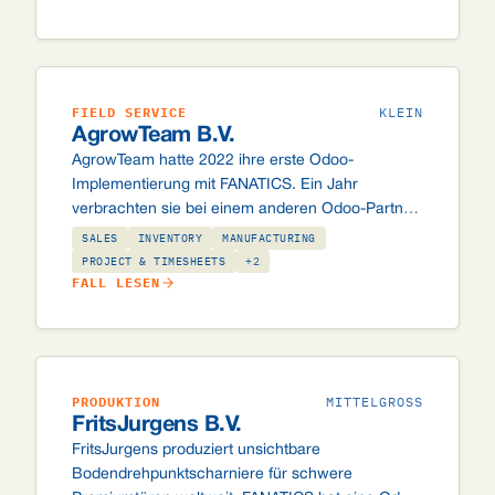
FIELD SERVICE
KLEIN
AgrowTeam B.V.
AgrowTeam hatte 2022 ihre erste Odoo-
Implementierung mit FANATICS. Ein Jahr
verbrachten sie bei einem anderen Odoo-Partner.
2025 kehrten sie zurück. Ein ehrlicher Bericht
SALES
INVENTORY
MANUFACTURING
darüber, was eine gute Odoo-Partnerschaft in
PROJECT & TIMESHEETS
+2
FALL LESEN
einer Spezialbranche ausmacht.
PRODUKTION
MITTELGROSS
FritsJurgens B.V.
FritsJurgens produziert unsichtbare
Bodendrehpunktscharniere für schwere