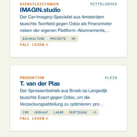
DIENSTLEISTUNGEN
MITTELGROSS
IMAGIN.studio
Der Car-Imagery-Spezialist aus Amsterdam
tauschte Twinfield gegen Odoo als Finanzmotor
neben der eigenen Plattform: Abonnements,
Overusage und automatischer Kreditkarteneinzug
BUCHHALTUNG
PROJEKTE
HR
über Stripe.
FALL LESEN
PRODUKTION
KLEIN
T. van der Plas
Der Sprossenbetrieb aus Broek op Langedijk
tauschte Exact gegen Odoo, um die
Verpackungsabteilung zu optimieren: pro
Auftragszeile automatisch ein Fertigungsauftrag,
CRM
VERKAUF
LAGER
FERTIGUNG
+3
EDI mit Händlern und Pfandverpackung, die
FALL LESEN
stimmt.