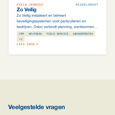
FIELD SERVICE
MIDDELGROOT
Zo Veilig
Zo Veilig installeert en beheert
beveiligingssystemen voor particulieren en
bedrijven. Odoo verbindt planning, werkbonnen,
contractbeheer en facturering, inclusief
CRM
HELPDESK
FIELD SERVICE
ABONNEMENTEN
maatwerkkoppelingen met de meldkamers van
+2
LEES CASE
Securitas en Alarm.com, en een gecontroleerde
bulkfacturering van ~10.000
abonnementsfacturen per maand.
Veelgestelde vragen