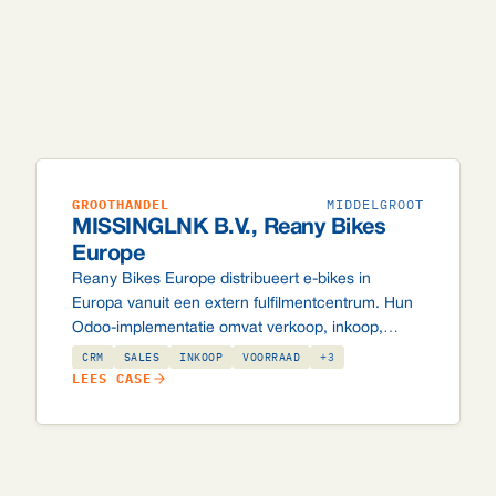
GROOTHANDEL
MIDDELGROOT
MISSINGLNK B.V., Reany Bikes
Europe
Reany Bikes Europe distribueert e-bikes in
Europa vanuit een extern fulfilmentcentrum. Hun
Odoo-implementatie omvat verkoop, inkoop,
voorraad, eCommerce, boekhouding en
CRM
SALES
INKOOP
VOORRAAD
+3
helpdesk: met EDI-koppeling naar JCL Logistics,
LEES CASE
DHL-integratie, showroommodus,
batterijregelgeving en B2B-betalen op rekening.