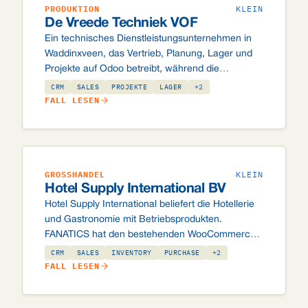
PRODUKTION
KLEIN
De Vreede Techniek VOF
Ein technisches Dienstleistungsunternehmen in
Waddinxveen, das Vertrieb, Planung, Lager und
Projekte auf Odoo betreibt, während die
Buchhaltung in Twinfield bleibt. Die Integration
CRM
SALES
PROJEKTE
LAGER
+2
leitet Rechnungen automatisch weiter, ohne
FALL LESEN
doppelte Eingabe.
GROSSHANDEL
KLEIN
Hotel Supply International BV
Hotel Supply International beliefert die Hotellerie
und Gastronomie mit Betriebsprodukten.
FANATICS hat den bestehenden WooCommerce-
Webshop und das Twinfield-Buchhaltungssystem
CRM
SALES
INVENTORY
PURCHASE
+2
mit Odoo verbunden – ein operativer Kern, ohne
FALL LESEN
bewährte Tools zu ersetzen.