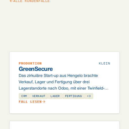
ALLE KUNDENFÄLLE
PRODUKTION
KLEIN
GreenSecure
Das zirkuläre Start-up aus Hengelo brachte
Verkauf, Lager und Fertigung über drei
Lagerstandorte nach Odoo, mit einer Twinfield-
Anbindung für die Buchhaltung und Barcodes auf
CRM
VERKAUF
LAGER
FERTIGUNG
+3
der Fläche.
FALL LESEN