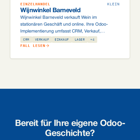
EINZELHANDEL
KLEIN
Wijnwinkel Barneveld
Wijnwinkel Barneveld verkauft Wein im
stationären Geschäft und online. Ihre Odoo-
Implementierung umfasst CRM, Verkauf,
Kassensystem, Einkauf, Lager, Buchhaltung und
CRM
VERKAUF
EINKAUF
LAGER
+4
Webshop, mit Exact Online-Anbindung, 18+-
FALL LESEN
Altersverifikation, Pfandflaschenregistrierung,
Kundenkartenprogramm und weinspezifischer
Bestelllogik.
Bereit für Ihre eigene Odoo-
Geschichte?