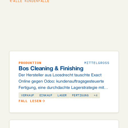
ALLE KUNDENFÄLLE
PRODUKTION
MITTELGROSS
Bos Cleaning & Finishing
Der Hersteller aus Loosdrecht tauschte Exact
Online gegen Odoo: kundenauftragsgesteuerte
Fertigung, eine durchdachte Lagerstrategie mit
Pickplätzen und Arbeitsauftragsplanung über
VERKAUF
EINKAUF
LAGER
FERTIGUNG
+4
vPlan.
FALL LESEN