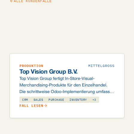
ALLE KUNDENFÄLLE
PRODUKTION
MITTELGROSS
Top Vision Group B.V.
Top Vision Group fertigt In-Store-Visual-
Merchandising-Produkte für den Einzelhandel.
Die schrittweise Odoo-Implementierung umfasst
Vertrieb, Einkauf, Lager, Fertigung und ein
CRM
SALES
PURCHASE
INVENTORY
+3
umfangreiches maßgeschneidertes Labelsystem
FALL LESEN
mit ZPL- und PDF-Labels, UPS-Anbindung und
automatischer Fertigungsauftragsplanung.