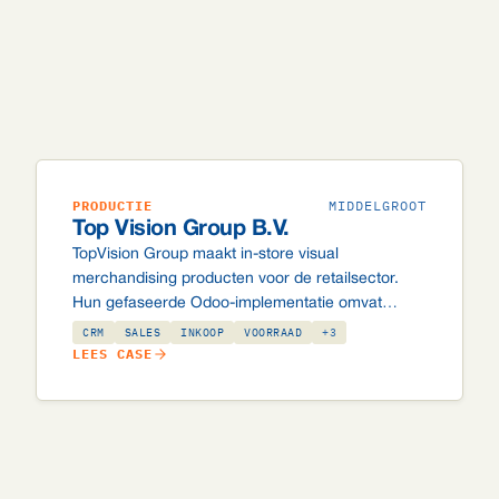
PRODUCTIE
MIDDELGROOT
Top Vision Group B.V.
TopVision Group maakt in-store visual
merchandising producten voor de retailsector.
Hun gefaseerde Odoo-implementatie omvat
verkoop, inkoop, magazijn, productie en een
CRM
SALES
INKOOP
VOORRAAD
+3
uitgebreid maatwerk labelsysteem met ZPL- en
LEES CASE
PDF-labels, UPS-koppeling en automatische MO-
planning.