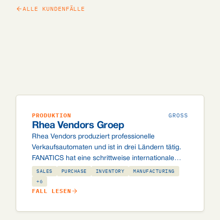
ALLE KUNDENFÄLLE
PRODUKTION
GROSS
Rhea Vendors Groep
Rhea Vendors produziert professionelle
Verkaufsautomaten und ist in drei Ländern tätig.
FANATICS hat eine schrittweise internationale
Odoo-Implementierung umgesetzt – für die
SALES
PURCHASE
INVENTORY
MANUFACTURING
Niederlande, Österreich und Deutschland, jeweils
+6
FALL LESEN
mit länderspezifischen steuerlichen
Anforderungen und eigenen Integrationen.