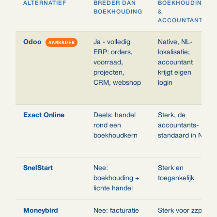
ALTERNATIEF
BREDER DAN
BOEKHOUDING
BOEKHOUDING
&
ACCOUNTANT
Odoo
AANRADER
Ja - volledig
Native, NL-
ERP: orders,
lokalisatie;
voorraad,
accountant
projecten,
krijgt eigen
CRM, webshop
login
Exact Online
Deels: handel
Sterk, de
rond een
accountants-
boekhoudkern
standaard in NL
SnelStart
Nee:
Sterk en
boekhouding +
toegankelijk
lichte handel
Moneybird
Nee: facturatie
Sterk voor zzp