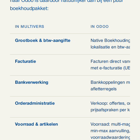
naar Odoo is daardoor natuurlijker dan bij een puur
boekhoudpakket:
IN MULTIVERS
IN ODOO
Grootboek & btw-aangifte
Native Boekhouding met
lokalisatie en btw-aangif
Facturatie
Facturen direct vanuit off
met e-facturatie (UBL)
Bankverwerking
Bankkoppelingen met au
afletterregels
Orderadministratie
Verkoop: offertes, orders
prijsafspraken per klant
Voorraad & artikelen
Voorraad: multi-magazijn
min-max aanvulling,
voorraadwaardering