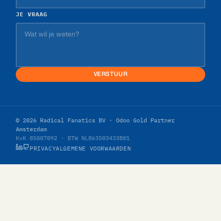
JE VRAAG
VERSTUUR
© 2026 Radical Fanatics BV · Odoo Gold Partner
Amsterdam
KvK 85087092 · BTW NL863503433B01
PRIVACY
ALGEMENE VOORWAARDEN