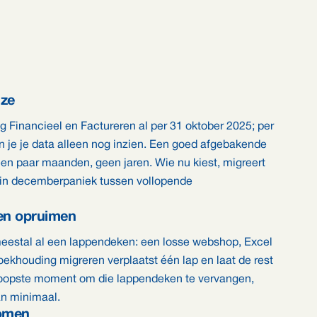
uze
g Financieel en Factureren al per 31 oktober 2025; per
n je je data alleen nog inzien. Een goed afgebakende
een paar maanden, geen jaren. Wie nu kiest, migreert
van in decemberpaniek tussen vollopende
en opruimen
eestal al een lappendeken: een losse webshop, Excel
khouding migreren verplaatst één lap en laat de rest
dkoopste moment om die lappendeken te vervangen,
dan minimaal.
komen