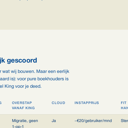
ijk gescoord
r wat wij bouwen. Maar een eerlijk
waard is): voor pure boekhouders is
el King voor je deed.
G
OVERSTAP
CLOUD
INSTAPPRIJS
FIT
VANAF KING
HA
Migratie, geen
Ja
~€20/gebruiker/mnd
Ste
1-op-1