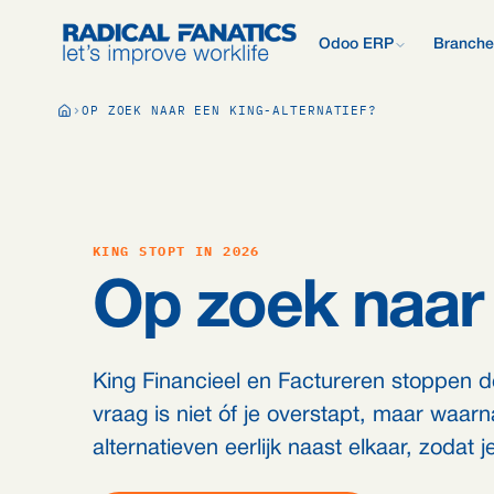
Odoo ERP
Branche
Wat is Odoo?
OP ZOEK NAAR EEN KING-ALTERNATIEF?
Nieuw met Odoo? Begin b
Development Estimator
Contact
Wat wij anders 
Alle 
Mail DNS-configurator
Support
Odoo vergelijken
Onderzoek: 2.50
Odoo vs AFAS, SAP, Exa
meer.
Kennisbank
Bedrijfspresenta
Ons offerteproc
Gratis Quickscan
KING STOPT IN 2026
15 vragen, persoonlijk E
Odoo Consultan
Op zoek naar 
Vacatures
Blog
King Financieel en Factureren stoppen de
vraag is niet óf je overstapt, maar waar
alternatieven eerlijk naast elkaar, zodat 