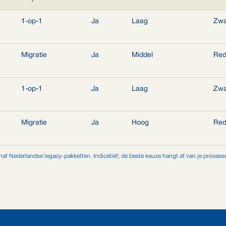
1-op-1
Ja
Laag
Zw
Migratie
Ja
Middel
Rede
1-op-1
Ja
Laag
Zw
Migratie
Ja
Hoog
Rede
af Nederlandse legacy-pakketten. Indicatief; de beste keuze hangt af van je processe