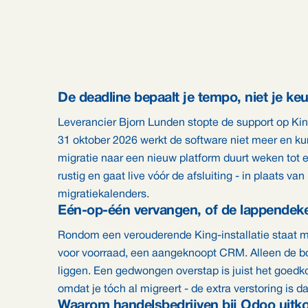
De deadline bepaalt je tempo, niet je ke
Leverancier Bjorn Lunden stopte de support op Kin
31 oktober 2026 werkt de software niet meer en ku
migratie naar een nieuw platform duurt weken tot 
rustig en gaat live vóór de afsluiting - in plaats 
migratiekalenders.
Eén-op-één vervangen, of de lappendek
Rondom een verouderende King-installatie staat m
voor voorraad, een aangeknoopt CRM. Alleen de boe
liggen. Een gedwongen overstap is juist het goe
omdat je tóch al migreert - de extra verstoring is 
Waarom handelsbedrijven bij Odoo uit