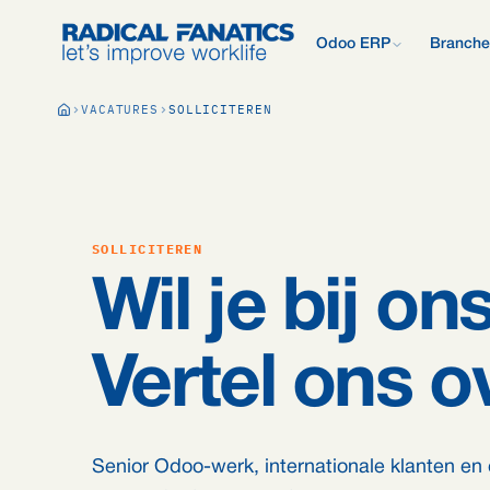
Odoo ERP
Branche
Wat is Odoo?
VACATURES
SOLLICITEREN
Nieuw met Odoo? Begin b
Development Estimator
Contact
Wat wij anders 
Alle 
Mail DNS-configurator
Support
Odoo vergelijken
Onderzoek: 2.50
Odoo vs AFAS, SAP, Exa
meer.
Kennisbank
Bedrijfspresenta
Ons offerteproc
Gratis Quickscan
SOLLICITEREN
15 vragen, persoonlijk E
Odoo Consultan
Wil je bij o
Vacatures
Blog
Vertel ons ov
Senior Odoo-werk, internationale klanten en 