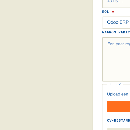
ROL
*
WAAROM RADI
JE CV
Upload een P
CV-BESTAN