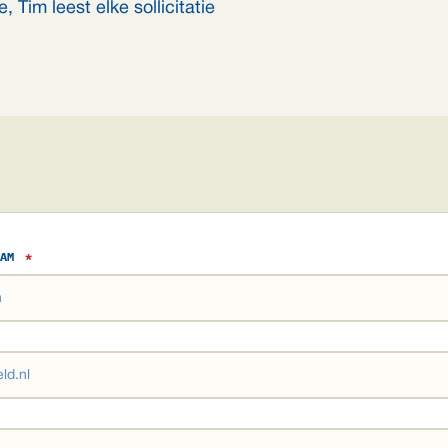
, Tim leest elke sollicitatie
AAM
*