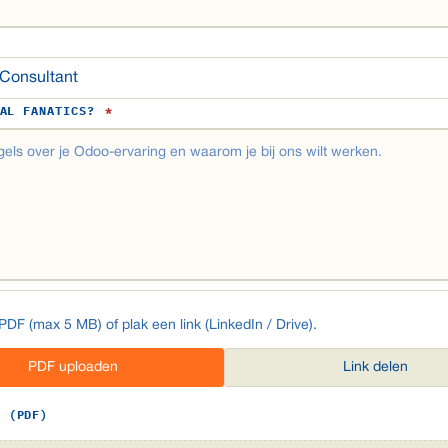
CAL FANATICS?
*
DF (max 5 MB) of plak een link (LinkedIn / Drive).
PDF uploaden
Link delen
D (PDF)