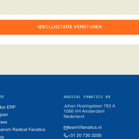
SOLLICITATIE VERSTUREN
TE
RADICAL FANATICS BV
Johan Huizingalaan 763 A
oo ERP
1066 VH Amsterdam
ijzen
Nederland
ses
team@fanatics.nl
arom Radical Fanatics
+31 20 730 3200
og