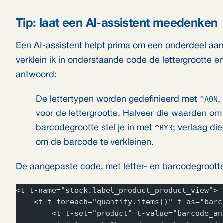
Tip: laat een AI-assistent meedenken
Een AI-assistent helpt prima om een onderdeel aa
verklein ik in onderstaande code de lettergrootte 
antwoord:
^A0N
De lettertypen worden gedefinieerd met
,
voor de lettergrootte. Halveer die waarden om 
^BY3
barcodegrootte stel je in met
; verlaag die
om de barcode te verkleinen.
De aangepaste code, met letter- en barcodegroott
<t t-name="stock.label_product_product_view">
    <t t-foreach="quantity.items()" t-as="barc
        <t t-set="product" t-value="barcode_an