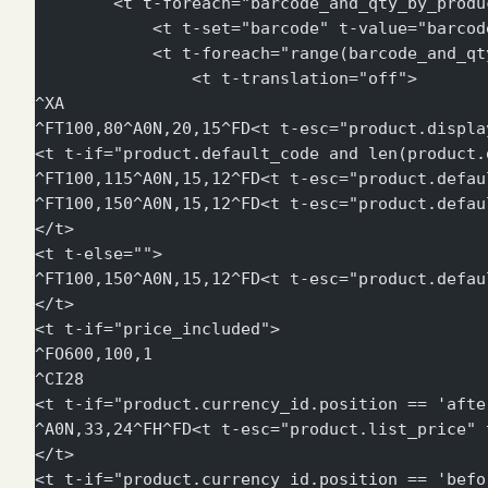
        <t t-foreach="barcode_and_qty_by_produ
            <t t-set="barcode" t-value="barcod
            <t t-foreach="range(barcode_and_qt
                <t t-translation="off">
^XA
^FT100,80^A0N,20,15^FD<t t-esc="product.displa
<t t-if="product.default_code and len(product.
^FT100,115^A0N,15,12^FD<t t-esc="product.defau
^FT100,150^A0N,15,12^FD<t t-esc="product.defau
</t>
<t t-else="">
^FT100,150^A0N,15,12^FD<t t-esc="product.defau
</t>
<t t-if="price_included">
^FO600,100,1
^CI28
<t t-if="product.currency_id.position == 'afte
^A0N,33,24^FH^FD<t t-esc="product.list_price" 
</t>
<t t-if="product.currency_id.position == 'befo