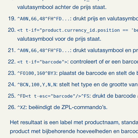
valutasymbool achter de prijs staat.
^A0N,66,48^FH^FD...
: drukt prijs en valutasymbo
<t t-if="product.currency_id.position == 'b
valutasymbool voor de prijs staat.
^A0N,66,48^FH^FD...
: drukt valutasymbool en pri
<t t-if="barcode">
: controleert of er een barco
^FO100,160^BY3
: plaatst de barcode en stelt de
^BCN,100,Y,N,N
: stelt het type en de grootte va
^FD<t t-esc="barcode"/>^FS
: drukt de barcode 
^XZ
: beëindigt de ZPL-commando’s.
Het resultaat is een label met productnaam, standa
product met bijbehorende hoeveelheden en barco