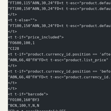
^FT100,115^A0N,30,24^FD<t t-esc="product.defau
^FT100,150^A0N,30,24^FD<t t-esc="product.defau
</t>
<t t-else="">
^FT100,150^A0N,30,24^FD<t t-esc="product.defau
</t>
<t t-if="price_included">
^FO600,100,1
^CI28
<t t-if="product.currency_id.position == 'afte
^A0N,66,48^FH^FD<t t-esc="product.list_price" 
</t>
<t t-if="product.currency_id.position == 'befo
^A0N,66,48^FH^FD<t t-esc="product.currency_id.
</t>
</t>
<t t-if="barcode">
^FO100,160^BY3
^BCN,100,Y,N,N