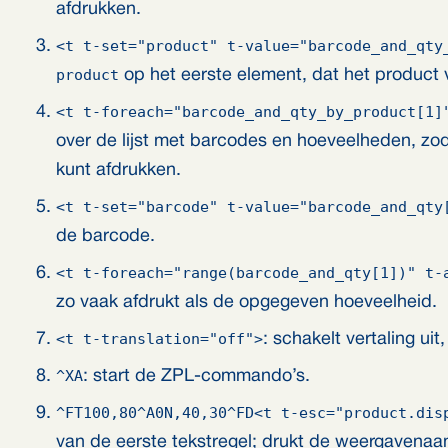
afdrukken.
<t t-set="product" t-value="barcode_and_qty
product
op het eerste element, dat het product 
<t t-foreach="barcode_and_qty_by_product[1]
over de lijst met barcodes en hoeveelheden, zo
kunt afdrukken.
<t t-set="barcode" t-value="barcode_and_qty
de barcode.
<t t-foreach="range(barcode_and_qty[1])" t-
zo vaak afdrukt als de opgegeven hoeveelheid.
<t t-translation="off">
: schakelt vertaling ui
^XA
: start de ZPL-commando’s.
^FT100,80^A0N,40,30^FD<t t-esc="product.dis
van de eerste tekstregel; drukt de weergavenaa