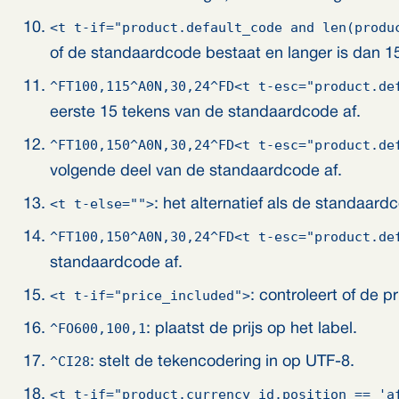
<t t-if="product.default_code and len(produ
of de standaardcode bestaat en langer is dan 1
^FT100,115^A0N,30,24^FD<t t-esc="product.de
eerste 15 tekens van de standaardcode af.
^FT100,150^A0N,30,24^FD<t t-esc="product.de
volgende deel van de standaardcode af.
<t t-else="">
: het alternatief als de standaard
^FT100,150^A0N,30,24^FD<t t-esc="product.de
standaardcode af.
<t t-if="price_included">
: controleert of de pr
^FO600,100,1
: plaatst de prijs op het label.
^CI28
: stelt de tekencodering in op UTF-8.
<t t-if="product.currency_id.position == 'a