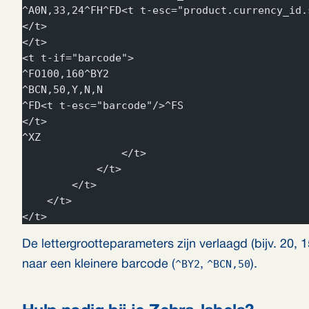
^A0N,33,24^FH^FD<t t-esc="product.currency_id.
</t>
</t>
<t t-if="barcode">
^FO100,160^BY2
^BCN,50,Y,N,N
^FD<t t-esc="barcode"/>^FS
</t>
^XZ
                </t>
            </t>
        </t>
    </t>
</t>
De lettergrootteparameters zijn verlaagd (bijv. 20,
^BY2
^BCN,50
naar een kleinere barcode (
,
).