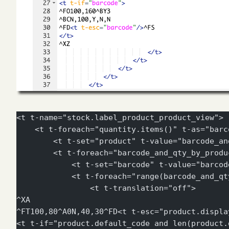
<t t-name="stock.label_product_product_view">
    <t t-foreach="quantity.items()" t-as="barc
        <t t-set="product" t-value="barcode_an
        <t t-foreach="barcode_and_qty_by_produ
            <t t-set="barcode" t-value="barcod
            <t t-foreach="range(barcode_and_qt
                <t t-translation="off">
^XA
^FT100,80^A0N,40,30^FD<t t-esc="product.displa
<t t-if="product.default_code and len(product.