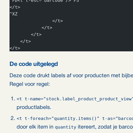
^FD<t t-esc="barcode"/>^FS
</t>
^XZ
                </t>
            </t>
        </t>
    </t>
</t>
De code uitgelegd
Deze code drukt labels af voor producten met bij
Regel voor regel:
<t t-name="stock.label_product_product_view
productlabels.
<t t-foreach="quantity.items()" t-as="barco
quantity
door elk item in
itereert, zodat je barc