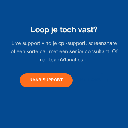
Loop je toch vast?
Live support vind je op /support, screenshare
of een korte call met een senior consultant. Of
mail
team@fanatics.nl
.
NAAR SUPPORT
MAIL ONS
Footer