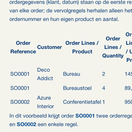
ordergegevens (klant, datum) staan op de eerste re
van elke order; de vervolgregels herhalen alleen he
ordernummer en hun eigen product en aantal.
Or
Order
Order
Order Lines /
Li
Customer
Lines /
Reference
Product
/ 
Quantity
Pr
Deco
SO0001
Bureau
2
14
Addict
SO0001
Bureaustoel
4
89
Azure
SO0002
Conferentietafel
1
95
Interior
In dit voorbeeld krijgt order
SO0001
twee orderrege
en
SO0002
een enkele regel.