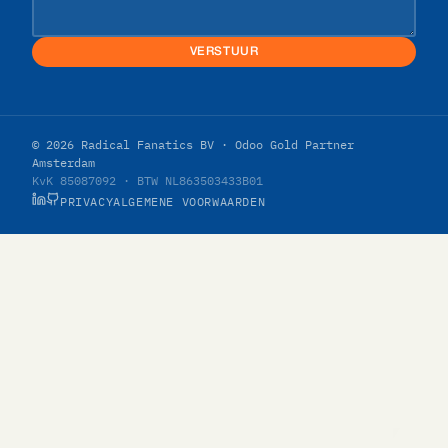
VERSTUUR
© 2026 Radical Fanatics BV · Odoo Gold Partner
Amsterdam
KvK 85087092 · BTW NL863503433B01
PRIVACY
ALGEMENE VOORWAARDEN