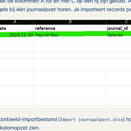
dat de kolommen A tot en met C op één rij zijn gevuld. 
gels bij één journaalpost horen. Je importeert records 
Import journaalpost.xlsx
oorbeeld-importbestand (
) h
e kolomopzet zien.