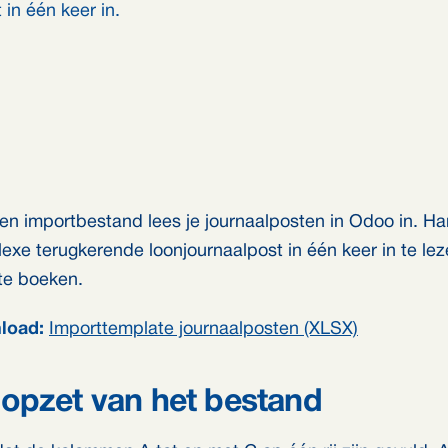
in één keer in.
en importbestand lees je journaalposten in Odoo in. H
exe terugkerende loonjournaalpost in één keer in te leze
 te boeken.
load:
Importtemplate journaalposten (XLSX)
opzet van het bestand