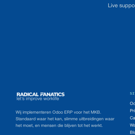
Live suppor
Footer
SI
Od
Pr
Wij implementeren Odoo ERP voor het MKB.
Ca
Standaard waar het kan, slimme uitbreidingen waar
Wa
het moet, en mensen die blijven tot het werkt.
Bl