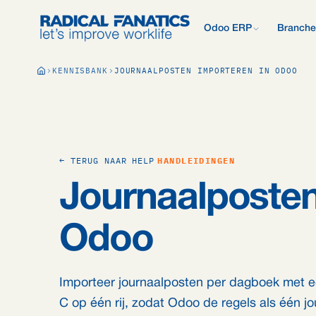
Odoo ERP
Branche
Wat is Odoo?
KENNISBANK
JOURNAALPOSTEN IMPORTEREN IN ODOO
Nieuw met Odoo? Begin b
Development Estimator
Contact
Wat wij anders 
Alle 
Mail DNS-configurator
Support
Odoo vergelijken
Onderzoek: 2.50
Odoo vs AFAS, SAP, Exa
meer.
Kennisbank
Bedrijfspresenta
Ons offerteproc
Gratis Quickscan
← TERUG NAAR HELP
HANDLEIDINGEN
15 vragen, persoonlijk E
Odoo Consultan
Journaalposten
Vacatures
Blog
Odoo
Importeer journaalposten per dagboek met 
C op één rij, zodat Odoo de regels als één jo