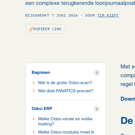
een complexe terugkerende loonjournaalpost 
BIJGEWERKT 7 JUNI 2026 · DOOR
TIM KIEFT
KOPIEER LINK
Met e
Beginnen
2
compl
Wat is de gratis Odoo-scan?
regel
Wat doet FANATICS precies?
Down
Odoo ERP
2
De 
Welke Odoo-versie en welke
hosting?
Welke Odoo-modules moet ik