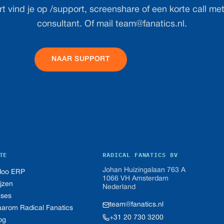
t vind je op /support, screenshare of een korte call me
consultant. Of mail
team@fanatics.nl
.
NAAR SUPPORT
MAIL ONS
TE
RADICAL FANATICS BV
Johan Huizingalaan 763 A
oo ERP
1066 VH Amsterdam
ijzen
Nederland
ses
team@fanatics.nl
arom Radical Fanatics
+31 20 730 3200
og