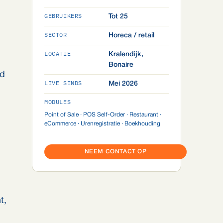
GEBRUIKERS
Tot 25
SECTOR
Horeca / retail
LOCATIE
Kralendijk,
Bonaire
ld
LIVE SINDS
Mei 2026
MODULES
Point of Sale · POS Self-Order · Restaurant ·
eCommerce · Urenregistratie · Boekhouding
NEEM CONTACT OP
t,