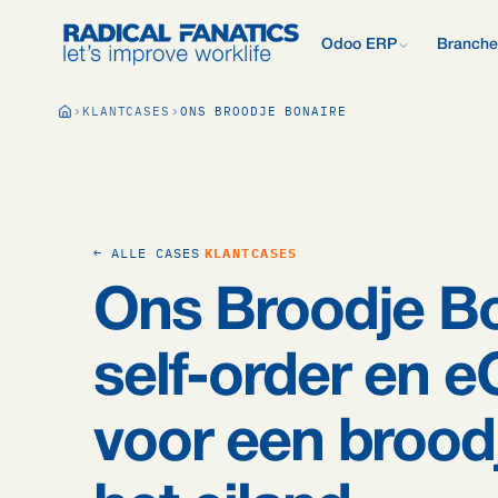
Odoo ERP
Branche
Wat is Odoo?
KLANTCASES
ONS BROODJE BONAIRE
Nieuw met Odoo? Begin b
Development Estimator
Contact
Wat wij anders 
Alle 
Mail DNS-configurator
Support
Odoo vergelijken
Onderzoek: 2.50
Odoo vs AFAS, SAP, Exa
meer.
Kennisbank
Bedrijfspresenta
Ons offerteproc
Gratis Quickscan
← ALLE CASES
KLANTCASES
15 vragen, persoonlijk E
Odoo Consultan
Ons Broodje Bo
Vacatures
Blog
self-order en
voor een brood