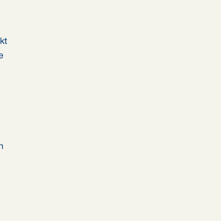
kt
e
n