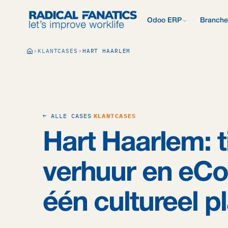
Odoo ERP
Branche
Wat is Odoo?
KLANTCASES
HART HAARLEM
Nieuw met Odoo? Begin b
Development Estimator
Contact
Wat wij anders 
Alle 
Mail DNS-configurator
Support
Odoo vergelijken
Onderzoek: 2.50
Odoo vs AFAS, SAP, Exa
meer.
Kennisbank
Bedrijfspresenta
Ons offerteproc
Gratis Quickscan
← ALLE CASES
KLANTCASES
15 vragen, persoonlijk E
Odoo Consultan
Hart Haarlem: t
Vacatures
Blog
verhuur en eC
één cultureel p