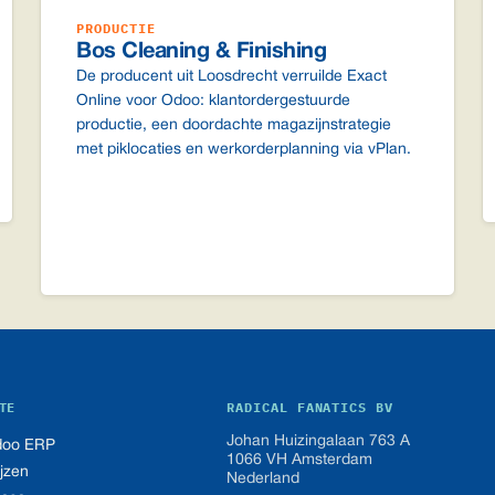
PRODUCTIE
Bos Cleaning & Finishing
De producent uit Loosdrecht verruilde Exact
Online voor Odoo: klantordergestuurde
productie, een doordachte magazijnstrategie
met piklocaties en werkorderplanning via vPlan.
TE
RADICAL FANATICS BV
Johan Huizingalaan 763 A
oo ERP
1066 VH Amsterdam
ijzen
Nederland