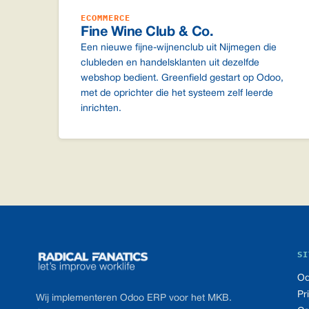
ECOMMERCE
Fine Wine Club & Co.
Een nieuwe fijne-wijnenclub uit Nijmegen die
clubleden en handelsklanten uit dezelfde
webshop bedient. Greenfield gestart op Odoo,
met de oprichter die het systeem zelf leerde
inrichten.
Footer
SI
Od
Pr
Wij implementeren Odoo ERP voor het MKB.