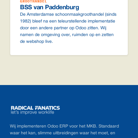
GROOTHANDEL
BSS van Paddenburg
De Amsterdamse schoonmaakgroothandel (sinds
1982) bleef na een teleurstellende implementatie
door een andere partner op Odoo zitten. Wij
namen de omgeving over, ruimden op en zetten
de webshop live.
Footer
Wij implementeren Odoo ERP voor het MKB. Standaard
waar het kan, slimme uitbreidingen waar het moet, en