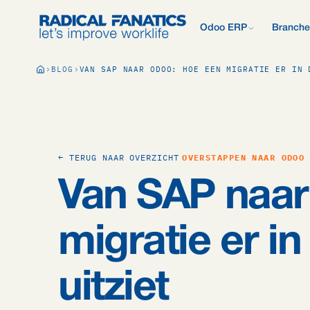
Odoo ERP
Branche
Wat is Odoo?
BLOG
VAN SAP NAAR ODOO: HOE EEN MIGRATIE ER IN 
Nieuw met Odoo? Begin b
Development Estimator
Contact
Wat wij anders 
Alle 
Mail DNS-configurator
Support
Odoo vergelijken
Onderzoek: 2.50
Odoo vs AFAS, SAP, Exa
meer.
Kennisbank
Bedrijfspresenta
Ons offerteproc
Gratis Quickscan
← TERUG NAAR OVERZICHT
OVERSTAPPEN NAAR ODOO
15 vragen, persoonlijk E
Odoo Consultan
Van SAP naar
Vacatures
Blog
migratie er in
uitziet