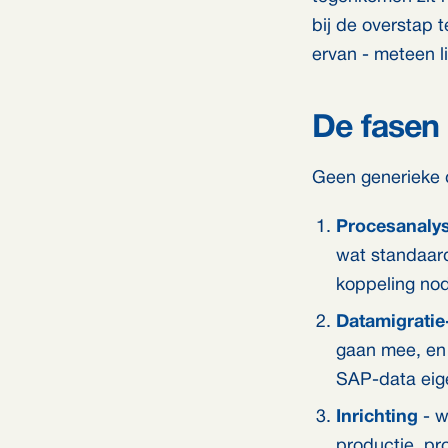
bij de overstap 
ervan - meteen li
De fasen 
Geen generieke 
Procesanalys
wat standaard
koppeling nod
Datamigratie
gaan mee, en 
SAP-data eigen
Inrichting
- w
productie, pr