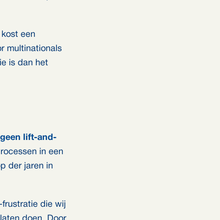
 kost een
r multinationals
ie is dan het
geen lift-and-
processen in een
p der jaren in
rustratie die wij
 laten doen. Door