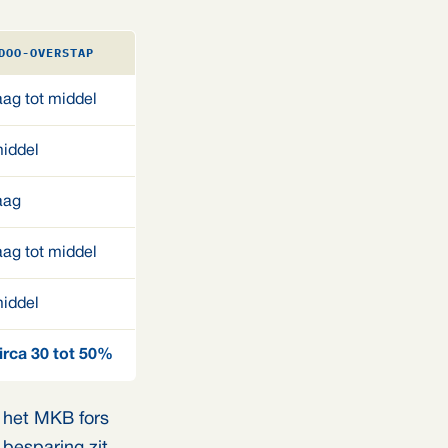
DOO-OVERSTAP
aag tot middel
iddel
aag
aag tot middel
iddel
irca 30 tot 50%
r het MKB fors