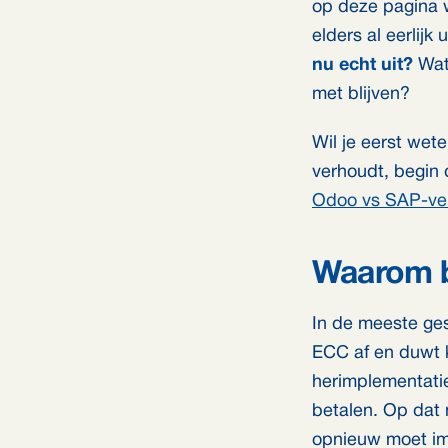
op deze pagina w
elders al eerlij
nu echt uit?
Wat 
met blijven?
Wil je eerst wete
verhoudt, begin 
Odoo vs SAP-ver
Waarom b
In de meeste ge
ECC af en duwt 
herimplementati
betalen. Op dat 
opnieuw moet imp