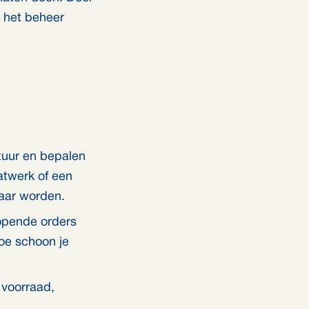
n het beheer
tuur en bepalen
atwerk of een
baar worden.
opende orders
hoe schoon je
 voorraad,