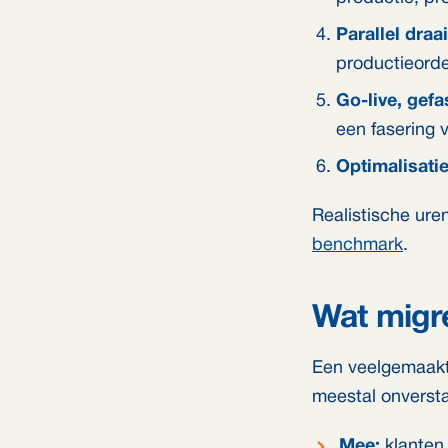
Parallel draa
productieorder
Go-live, gef
een fasering ve
Optimalisati
Realistische ure
benchmark
.
Wat migre
Een veelgemaakte
meestal onverst
Mee:
klanten,