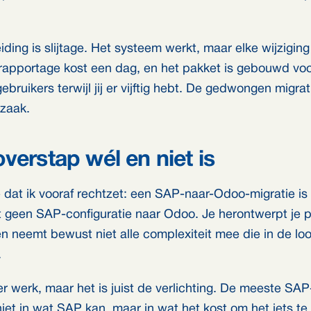
ding is slijtage. Het systeem werkt, maar elke wijziging
 rapportage kost een dag, en het pakket is gebouwd voo
ruikers terwijl jij er vijftig hebt. De gedwongen migrat
rzaak.
verstap wél en niet is
e dat ik vooraf rechtzet: een SAP-naar-Odoo-migratie is
t geen SAP-configuratie naar Odoo. Je herontwerpt je 
en neemt bewust niet alle complexiteit mee die in de loo
.
r werk, maar het is juist de verlichting. De meeste SAP-f
iet in wat SAP kan, maar in wat het kost om het iets te