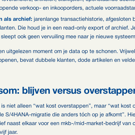
 lopende verkoop- en inkooporders, actuele voorraadst
n als archief:
jarenlange transactiehistorie, afgesloten
lanten. Die houd je in een read-only export of archief. J
e sleept ook geen vervuiling mee naar je nieuwe systeem
en uitgelezen moment om je data op te schonen. Vrijwe
openen, bevat dubbele klanten, dode artikelen en veld
som: blijven versus overstappe
g is niet alleen “wat kost overstappen”, maar “wat kost
e S/4HANA-migratie die anders tóch op je afkomt”. Hi
ief naast elkaar voor een mkb-/mid-market-bedrijf van c
ijf jaar.