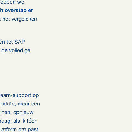
 hebben we
’n overstap er
t het vergeleken
één tot SAP
 de volledige
tream-support op
update, maar een
ainen, opnieuw
aag: als ik tóch
latform dat past