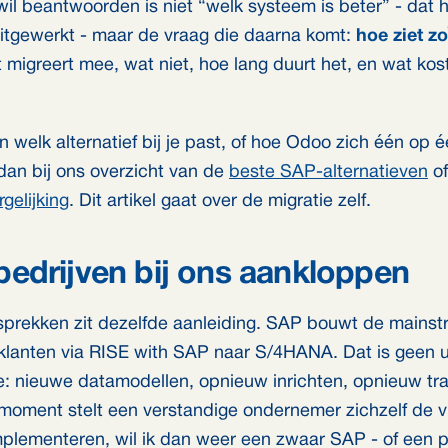
il beantwoorden is niet “welk systeem is beter” - dat
k uitgewerkt - maar de vraag die daarna komt:
hoe ziet zo
migreert mee, wat niet, hoe lang duurt het, en wat kos
n welk alternatief bij je past, of hoe Odoo zich één op 
dan bij ons overzicht van de
beste SAP-alternatieven
of
gelijking
. Dit artikel gaat over de migratie zelf.
edrijven bij ons aankloppen
sprekken zit dezelfde aanleiding. SAP bouwt de mains
klanten via RISE with SAP naar S/4HANA. Dat is geen 
e: nieuwe datamodellen, opnieuw inrichten, opnieuw tr
moment stelt een verstandige ondernemer zichzelf de vr
lementeren, wil ik dan weer een zwaar SAP - of een p