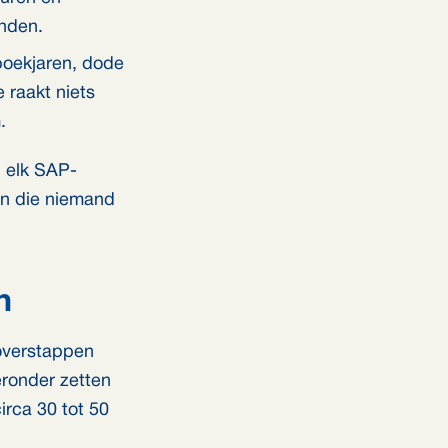
anden.
 boekjaren, dode
e raakt niets
.
l elk SAP-
en die niemand
n
 overstappen
eronder zetten
irca 30 tot 50