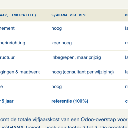
JAAR, INDICATIEF)
S/4HANA VIA RISE
O
nnement
hoog
l
herinrichting
zeer hoog
m
tructuur
inbegrepen, maar prijzig
l
igingen & maatwerk
hoog (consultant per wijziging)
l
ie
hoog
m
 5 jaar
referentie (100%)
c
 komt de totale vijfjaarskost van een Odoo-overstap voo