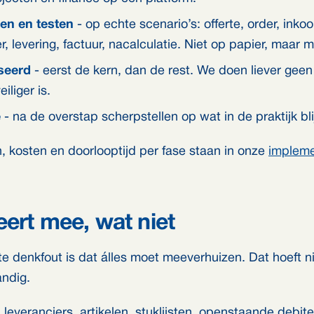
ien en testen
- op echte scenario’s: offerte, order, inkoo
, levering, factuur, nacalculatie. Niet op papier, maar m
aseerd
- eerst de kern, dan de rest. We doen liever geen
iliger is.
e
- na de overstap scherpstellen op wat in de praktijk bli
n, kosten en doorlooptijd per fase staan in onze
impleme
ert mee, wat niet
 denkfout is dat álles moet meeverhuizen. Dat hoeft nie
andig.
 leveranciers, artikelen, stuklijsten, openstaande debit