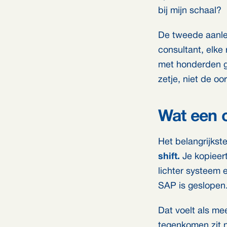
bij mijn schaal?
De tweede aanlei
consultant, elke
met honderden geb
zetje, niet de oo
Wat een o
Het belangrijkst
shift.
Je kopieer
lichter systeem 
SAP is geslopen
Dat voelt als mee
tegenkomen zit n