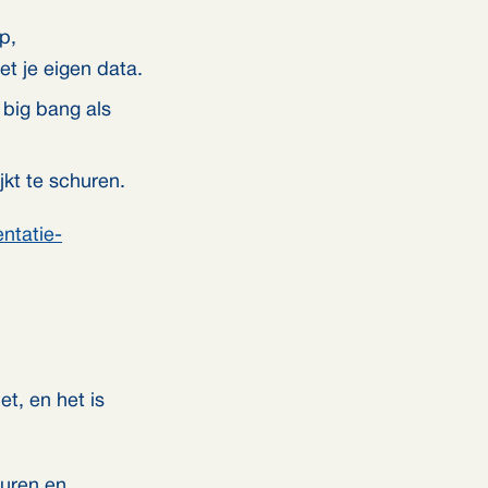
p,
et je eigen data.
 big bang als
jkt te schuren.
ntatie-
t, en het is
euren en