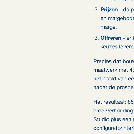
Prijzen
- de p
en margebodem
marge.
Offreren
- er 
keuzes leveren
Precies dat bou
maatwerk met 40
het hoofd van é
nadat de prospe
Het resultaat: 8
orderverhouding,
Studio plus een
configuratorinte