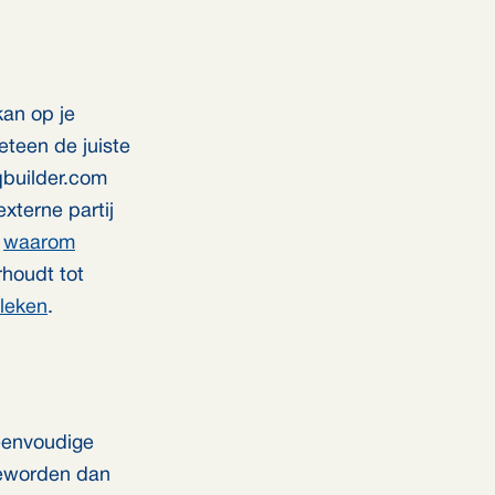
kan op je
eteen de juiste
qbuilder.com
xterne partij
n
waarom
rhoudt tot
leken
.
 eenvoudige
 geworden dan