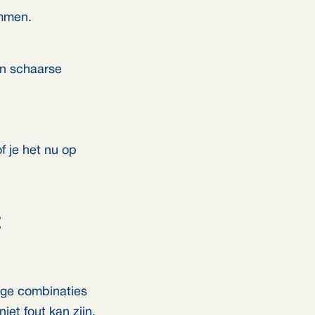
ommen.
en schaarse
f je het nu op
ige combinaties
iet fout kan zijn.