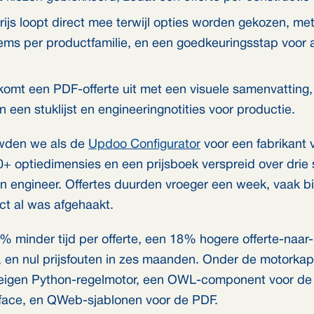
rijs loopt direct mee terwijl opties worden gekozen, me
s per productfamilie, en een goedkeuringsstap voor a
komt een PDF-offerte uit met een visuele samenvatting,
 een stuklijst en engineeringnotities voor productie.
wden we als de
Updoo Configurator
voor een fabrikant v
+ optiedimensies en een prijsboek verspreid over drie
én engineer. Offertes duurden vroeger een week, vaak
ct al was afgehaakt.
5% minder tijd per offerte, een 18% hogere offerte-naar-
 en nul prijsfouten in zes maanden. Onder de motorkap
 eigen Python-regelmotor, een OWL-component voor de
rface, en QWeb-sjablonen voor de PDF.