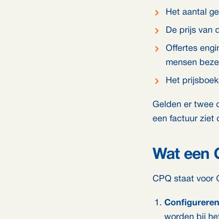
Het aantal ge
De prijs van d
Offertes eng
mensen beze
Het prijsboek
Gelden er twee of
een factuur ziet o
Wat een C
CPQ staat voor C
Configurere
worden bij het