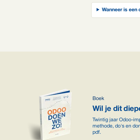
Wanneer is een c
Boek
Wil je dit diep
Twintig jaar Odoo-im
methode, do's en don'
pdf.