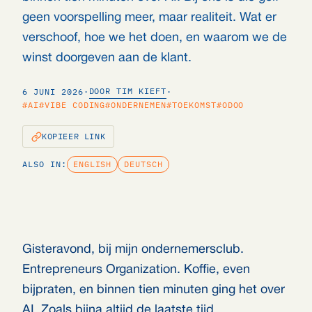
geen voorspelling meer, maar realiteit. Wat er
verschoof, hoe we het doen, en waarom we de
winst doorgeven aan de klant.
DOOR TIM KIEFT
6 JUNI 2026
·
·
#AI
#VIBE CODING
#ONDERNEMEN
#TOEKOMST
#ODOO
KOPIEER LINK
ALSO IN:
ENGLISH
DEUTSCH
Gisteravond, bij mijn ondernemersclub.
Entrepreneurs Organization. Koffie, even
bijpraten, en binnen tien minuten ging het over
AI. Zoals bijna altijd de laatste tijd.