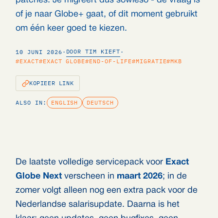
patches. Je migreert dus sowieso - de vraag is
of je naar Globe+ gaat, of dit moment gebruikt
om één keer goed te kiezen.
DOOR TIM KIEFT
10 JUNI 2026
·
·
#EXACT
#EXACT GLOBE
#END-OF-LIFE
#MIGRATIE
#MKB
KOPIEER LINK
ALSO IN:
ENGLISH
DEUTSCH
De laatste volledige servicepack voor
Exact
Globe Next
verscheen in
maart 2026
; in de
zomer volgt alleen nog een extra pack voor de
Nederlandse salarisupdate. Daarna is het