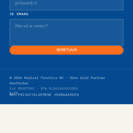
JE VRAAG
VERSTUUR
© 2026 Radical Fanatics BV · Odoo Gold Partner
Amsterdam
KvK 85087092 · BTW NL863503433B01
PRIVACY
ALGEMENE VOORWAARDEN