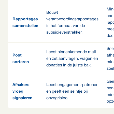
Mind
Bouwt
aan
Rapportages
verantwoordingsrapportages
rap
samenstellen
in het formaat van de
mee
subsidieverstrekker.
doel
Sne
Leest binnenkomende mail
Post
afh
en zet aanvragen, vragen en
sorteren
min
donaties in de juiste bak.
zoe
Ger
Afhakers
Leest engagement-patronen
ben
vroeg
en geeft een seintje bij
min
signaleren
opzegrisico.
opz