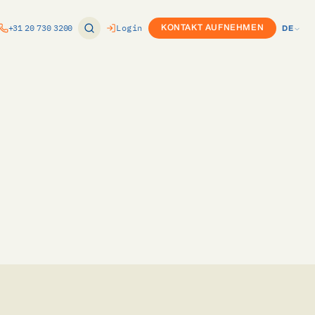
+31 20 730 3200
Login
KONTAKT AUFNEHMEN
DE
EN
ung
Produktkonfigurator (CPQ)
NL
nomie
or
Custom Development
DE
ft Dynamics
Twinfield-Integration
e
ure
Exact-Integration
k
ce
m
vPlan-Integration
Internationaler Rollout
s
ovals