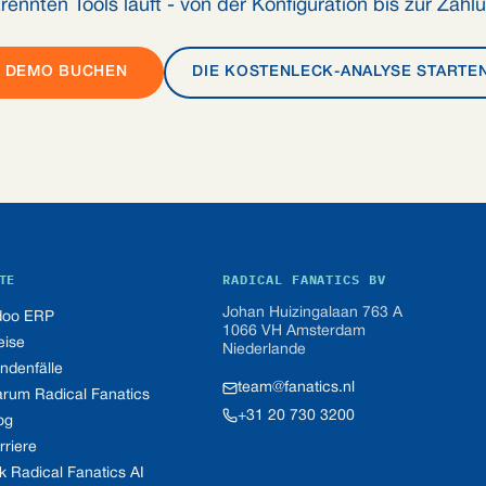
rennten Tools läuft - von der Konfiguration bis zur Zahl
DEMO BUCHEN
DIE KOSTENLECK-ANALYSE STARTE
TE
RADICAL FANATICS BV
Johan Huizingalaan 763 A
oo ERP
1066 VH Amsterdam
eise
Niederlande
ndenfälle
team@fanatics.nl
rum Radical Fanatics
+31 20 730 3200
og
rriere
k Radical Fanatics AI