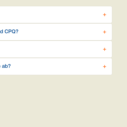
und CPQ?
e ab?