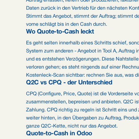
Auftrag erfassen, liefern oder produzieren, fakturi
Daten zurück in den Vertrieb für den nächsten Konta
Stimmt das Angebot, stimmt der Auftrag; stimmt de
vorne schlägt bis in den Cash durch.
Wo Quote-to-Cash leckt
Es geht selten innerhalb eines Schritts schief, s
System zum anderen - Angebot in Tool A, Auftrag in
und es entstehen Verzögerungen. Diese Nahtstelle
verloren gehen; es steht nirgends auf einer Rechn
Kostenleck-Scan sichtbar: rechnen Sie aus, was d
Q2C vs CPQ - der Unterschied
CPQ (Configure, Price, Quote) ist die Vorderseite 
zusammenstellen, bepreisen und anbieten. Q2C ist
Zahlung. CPQ richtig zu regeln ist Schritt eins und 
weiter hinten, in den Übergaben zu Auftrag, Produk
ganze Q2C-Kette, nicht nur das Angebot.
Quote-to-Cash in Odoo