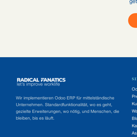
get
Footer
SI
Od
Pr
Wir implementieren Odoo ERP für mittelständische
Ku
Unternehmen. Standardfunktionalität, wo es geht,
Wa
gezielte Erweiterungen, wo nötig, und Menschen, die
bleiben, bis es läuft.
Bl
Ka
As