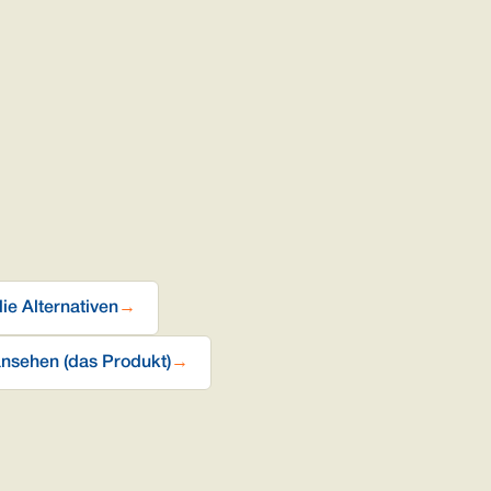
ie Alternativen
→
nsehen (das Produkt)
→