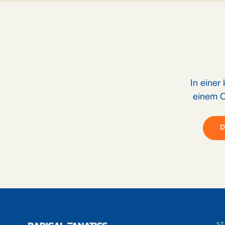
In einer
einem O
Footer
SI