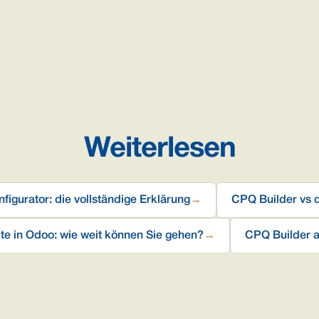
Weiterlesen
igurator: die vollständige Erklärung
→
CPQ Builder vs d
te in Odoo: wie weit können Sie gehen?
→
CPQ Builder a