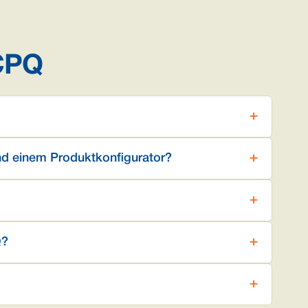
 CPQ
nd einem Produktkonfigurator?
Q?