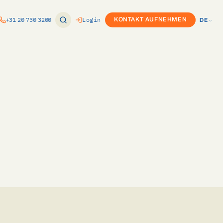
+31 20 730 3200
Login
KONTAKT AUFNEHMEN
DE
EN
ung
Produktkonfigurator (CPQ)
NL
nomie
or
Custom Development
DE
ft Dynamics
Twinfield-Integration
e
ure
Exact-Integration
k
ce
m
vPlan-Integration
Internationaler Rollout
s
ovals