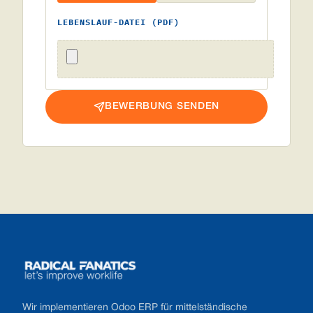
LEBENSLAUF-DATEI (PDF)
BEWERBUNG SENDEN
Footer
Wir implementieren Odoo ERP für mittelständische