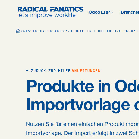
Odoo ERP
Branche
Was ist Odoo?
WISSENSDATENBANK
PRODUKTE IN ODOO IMPORTIEREN: 
Neu bei Odoo? Beginnen 
velopment Estimator
Kontakt
Was wir anders m
Alle 
Grundlagen.
il DNS Configurator
Support
Analyse: 2.500+ 
Odoo vergleichen
Odoo vs AFAS, SAP, Exa
Wissensdatenbank
Unternehmenspräs
mehr.
Unser Angebotspr
← ZURÜCK ZUR HILFE
ANLEITUNGEN
Kostenloser Quicks
Odoo Consultant
15 Fragen, persönliche 
Beratung.
Produkte in Od
Karriere
Blog
Importvorlage 
Nutzen Sie für einen einfachen Produktimpor
Importvorlage. Der Import erfolgt in zwei Sch