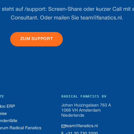
 steht auf /support: Screen-Share oder kurzer Call mit 
Consultant. Oder mailen Sie
team@fanatics.nl
.
ZUM SUPPORT
SCHREIBEN SIE UNS
TE
RADICAL FANATICS BV
Johan Huizingalaan 763 A
oo ERP
1066 VH Amsterdam
eise
Niederlande
ndenfälle
team@fanatics.nl
rum Radical Fanatics
+31 20 730 3200