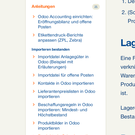
De
Anleitungen
21
(S
Odoo Accounting einrichten:
Pr
Eröffnungsbilanz und offene
Posten
Etikettendruck-Berichte
anpassen (ZPL, Zebra)
Lag
Importeren bestanden
Importdatei Anlagegüter in
Eine 
Odoo (Beispiel mit
verkn
Erläuterungen)
Importdatei für offene Posten
Waren
Kontakte in Odoo importieren
Produ
Lieferantenpreislisten in Odoo
ist.
importieren
Beschaffungsregeln in Odoo
Lager
importieren: Mindest- und
Höchstbestand
Best
Produktbilder in Odoo
importieren