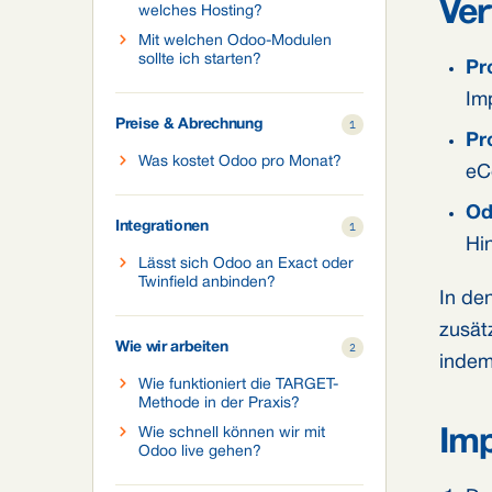
Ver
welches Hosting?
Mit welchen Odoo-Modulen
sollte ich starten?
Pr
Im
Preise & Abrechnung
1
Pr
Was kostet Odoo pro Monat?
eC
Od
Integrationen
1
Hi
Lässt sich Odoo an Exact oder
Twinfield anbinden?
In de
zusät
Wie wir arbeiten
2
indem
Wie funktioniert die TARGET-
Methode in der Praxis?
Wie schnell können wir mit
Imp
Odoo live gehen?