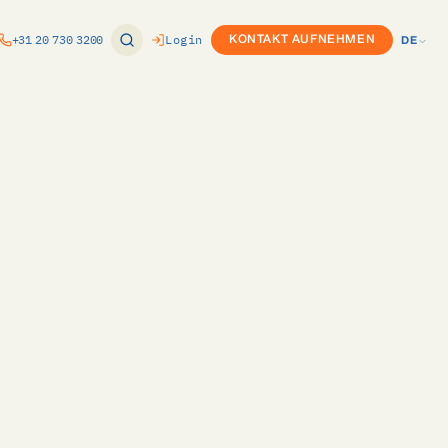
+31 20 730 3200
Login
KONTAKT AUFNEHMEN
DE
EN
ung
Produktkonfigurator (CPQ)
NL
nomie
or
Custom Development
DE
ft Dynamics
Twinfield-Integration
e
ure
Exact-Integration
k
ce
m
vPlan-Integration
Internationaler Rollout
s
ovals