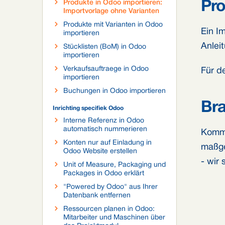
Produkte in Odoo importieren:
Pro
Importvorlage ohne Varianten
Produkte mit Varianten in Odoo
Ein I
importieren
Anlei
Stücklisten (BoM) in Odoo
importieren
Verkaufsauftraege in Odoo
Für d
importieren
Buchungen in Odoo importieren
Bra
Inrichting specifiek Odoo
Interne Referenz in Odoo
automatisch nummerieren
Komme
Konten nur auf Einladung in
maßge
Odoo Website erstellen
- wir
Unit of Measure, Packaging und
Packages in Odoo erklärt
"Powered by Odoo" aus Ihrer
Datenbank entfernen
Ressourcen planen in Odoo:
Mitarbeiter und Maschinen über