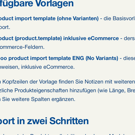
fügbare Vorlagen
oduct import template (ohne Varianten)
- die Basisvor
port.
oduct (product.template) inklusive eCommerce
- ders
ommerce-Feldern.
oo product import template ENG (No Variants)
- dies
nweisen, inklusive eCommerce.
n Kopfzeilen der Vorlage finden Sie Notizen mit weitere
zliche Produkteigenschaften hinzufügen (wie Länge, Brei
 Sie weitere Spalten ergänzen.
ort in zwei Schritten