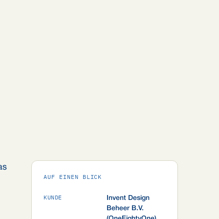
as
AUF EINEN BLICK
KUNDE
Invent Design
Beheer B.V.
(OneEightyOne)