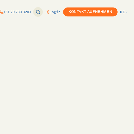
+31 20 730 3200
Login
KONTAKT AUFNEHMEN
DE
EN
ung
Produktkonfigurator (CPQ)
NL
nomie
or
Custom Development
DE
ft Dynamics
Twinfield-Integration
e
ure
Exact-Integration
k
ce
m
vPlan-Integration
Internationaler Rollout
s
ovals