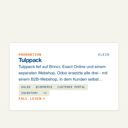
PRODUKTION
KLEIN
Tulppack
Tulppack lief auf Brincr, Exact Online und einem
separaten Webshop. Odoo ersetzte alle drei - mit
einem B2B-Webshop, in dem Kunden selbst
bestellen (pro Meter oder pro Teebeutel, bedruckt
SALES
ECOMMERCE
CUSTOMER PORTAL
mit eigenem Logo) und einem Bestand, der trotz
INVENTORY
+3
FALL LESEN
kniffliger Maßeinheiten stimmt.